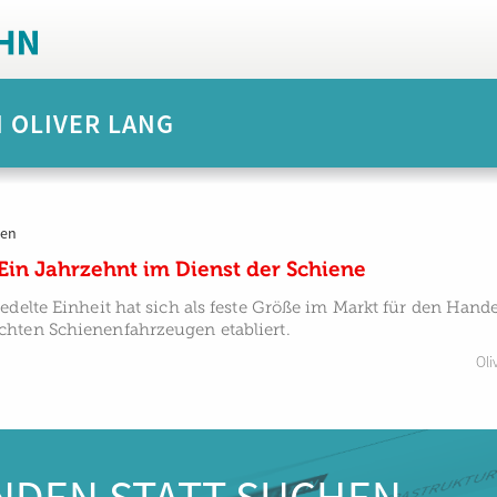
N OLIVER LANG
gen
in Jahrzehnt im Dienst der Schiene
edelte Einheit hat sich als feste Größe im Markt für den Hand
hten Schienenfahrzeugen etabliert.
Oli