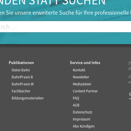
NDEN STATT SUCHEN
n Sie unsere erweiterte Suche für Ihre professionelle
Publikationen
Service und Infos
S
d
Deine Bahn
Kontakt
©
BahnPraxis B
Newsletter
v
BahnPraxis W
Mediadaten
Fachbücher
Content Partner
Bildungsmaterialien
FAQ
AGB
Datenschutz
Impressum
Abo kündigen