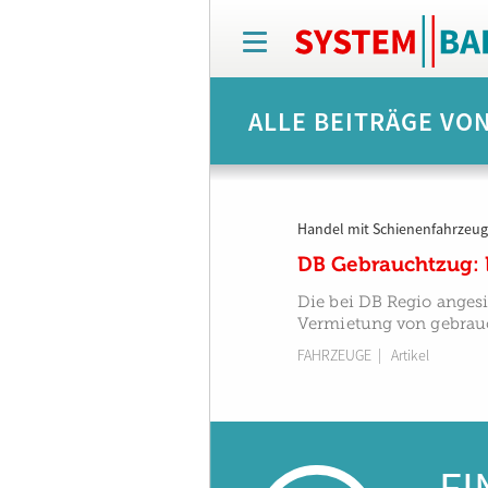
T
o
g
g
ALLE BEITRÄGE VO
l
e
n
a
v
Handel mit Schienenfahrzeu
i
g
DB Gebrauchtzug: E
a
t
Die bei DB Regio angesi
i
Vermietung von gebrauc
o
FAHRZEUGE
| Artikel
n