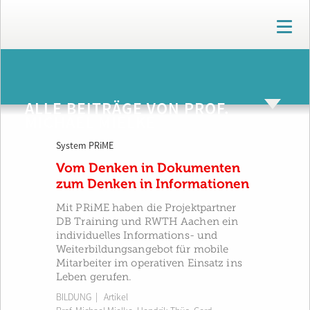
T
o
g
g
ARCHIV
l
e
ALLE BEITRÄGE VON PROF.
n
MICHAEL MIELKE
a
v
System PRiME
i
g
Vom Denken in Dokumenten
a
zum Denken in Informationen
t
i
Mit PRiME haben die Projektpartner
o
DB Training und RWTH Aachen ein
n
individuelles Informations- und
Weiterbildungsangebot für mobile
Mitarbeiter im operativen Einsatz ins
Leben gerufen.
BILDUNG
| Artikel