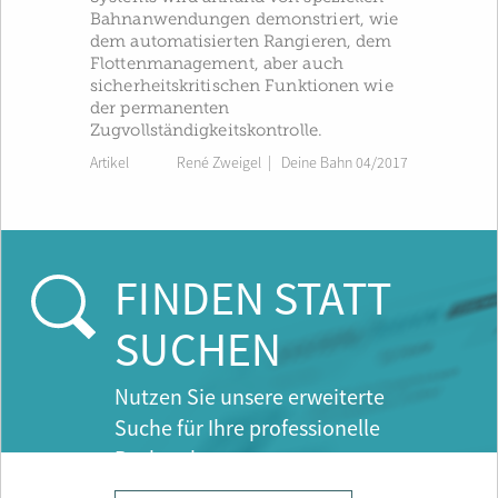
Bahnanwendungen demonstriert, wie
dem automatisierten Rangieren, dem
Flottenmanagement, aber auch
sicherheitskritischen Funktionen wie
der permanenten
Zugvollständigkeitskontrolle.
Artikel
René Zweigel
|
Deine Bahn 04/2017
FINDEN STATT
SUCHEN
Nutzen Sie unsere erweiterte
Suche für Ihre professionelle
Recherche.