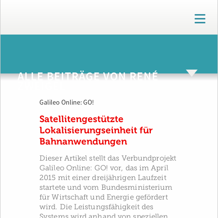
T
o
g
g
ARCHIV
l
e
ALLE BEITRÄGE VON RENÉ
n
ZWEIGEL
a
v
Galileo Online: GO!
i
g
Satellitengestützte
a
Lokalisierungseinheit für
t
Bahnanwendungen
i
o
Dieser Artikel stellt das Verbundprojekt
n
Galileo Online: GO! vor, das im April
2015 mit einer dreijährigen Laufzeit
startete und vom Bundesministerium
für Wirtschaft und Energie gefördert
wird. Die Leistungsfähigkeit des
Systems wird anhand von speziellen