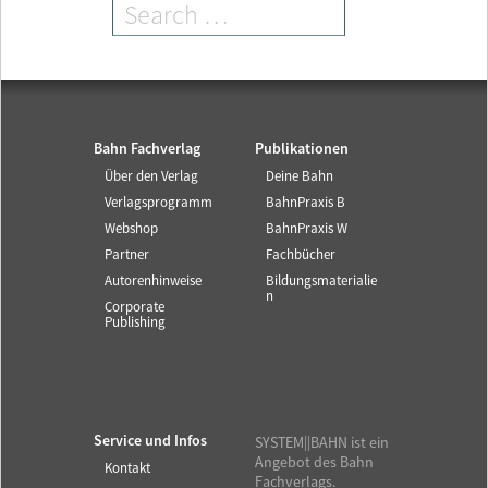
Bahn Fachverlag
Publikationen
Über den Verlag
Deine Bahn
Verlagsprogramm
BahnPraxis B
Webshop
BahnPraxis W
Partner
Fachbücher
Autorenhinweise
Bildungsmaterialie
n
Corporate
Publishing
Service und Infos
SYSTEM||BAHN ist ein
Angebot des Bahn
Kontakt
Fachverlags.