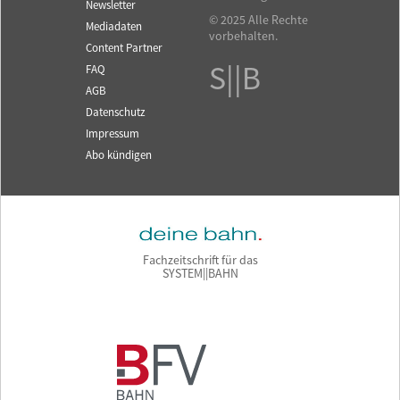
Newsletter
© 2025 Alle Rechte
Mediadaten
vorbehalten.
Content Partner
S||B
FAQ
AGB
Datenschutz
Impressum
Abo kündigen
Fachzeitschrift für das
SYSTEM||BAHN