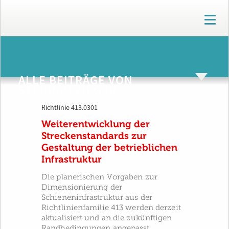
T
o
g
g
ARCHIV
l
e
ALLE BEITRÄGE VON
n
STEPHAN ZIEGER
a
v
Richtlinie 413.0301
i
g
Weiterentwicklung der
a
Streckenstandards zur
t
Gestaltung der betrieblichen
i
Infrastruktur
o
n
Die planerischen Vorgaben zur
Dimensionierung der
Schieneninfrastruktur aus der
Richtlinienfamilie 413 werden derzeit
aktualisiert und an die zukünftigen
Randbedingungen angepasst.