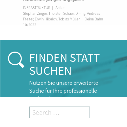
INFRASTRUKTUR
| Artikel
Stephan Zieger
,
Thorsten Schaer
,
Dr.-Ing. Andreas
Pfeifer
,
Erwin Hilbrich
,
Tobias Müller
|
Deine Bahn
10/2022
FINDEN STATT
SUCHEN
Nutzen Sie unsere erweiterte
Suche für Ihre professionelle
Recherche.