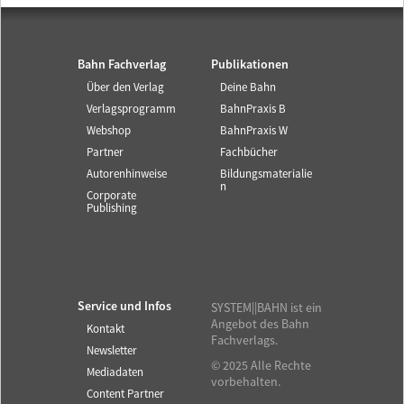
Bahn Fachverlag
Publikationen
Über den Verlag
Deine Bahn
Verlagsprogramm
BahnPraxis B
Webshop
BahnPraxis W
Partner
Fachbücher
Autorenhinweise
Bildungsmaterialie
n
Corporate
Publishing
Service und Infos
SYSTEM||BAHN ist ein
Angebot des Bahn
Kontakt
Fachverlags.
Newsletter
© 2025 Alle Rechte
Mediadaten
vorbehalten.
Content Partner