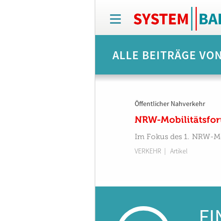
T
o
g
g
ALLE BEITRÄGE VON
l
e
n
a
v
Öffentlicher Nahverkehr
i
g
NRW-Mobilitätsfor
a
t
Im Fokus des 1. NRW-Mo
i
VERKEHR
| Artikel
o
n
FI