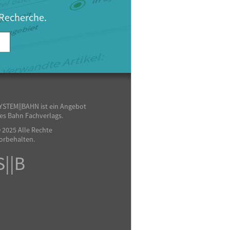
 Recherche.
YSTEM||BAHN ist ein Angebot
es Bahn Fachverlags.
 2025 Alle Rechte
orbehalten.
S||B