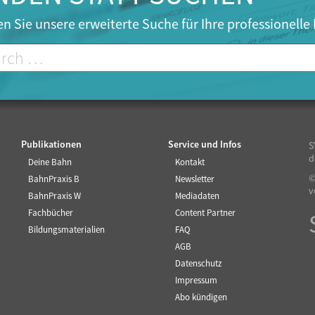
n Sie unsere erweiterte Suche für Ihre professionelle
Publikationen
Service und Infos
S
d
Deine Bahn
Kontakt
©
BahnPraxis B
Newsletter
v
BahnPraxis W
Mediadaten
Fachbücher
Content Partner
Bildungsmaterialien
FAQ
AGB
Datenschutz
Impressum
Abo kündigen