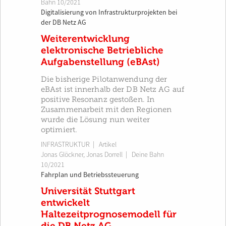
Bahn 10/2021
Digitalisierung von Infrastrukturprojekten bei
der DB Netz AG
Weiterentwicklung
elektronische Betriebliche
Aufgabenstellung (eBAst)
Die bisherige Pilotanwendung der
eBAst ist innerhalb der DB Netz AG auf
positive Resonanz gestoßen. In
Zusammenarbeit mit den Regionen
wurde die Lösung nun weiter
optimiert.
INFRASTRUKTUR
| Artikel
Jonas Glöckner
,
Jonas Dorrell
|
Deine Bahn
10/2021
Fahrplan und Betriebssteuerung
Universität Stuttgart
entwickelt
Haltezeitprognosemodell für
die DB Netz AG