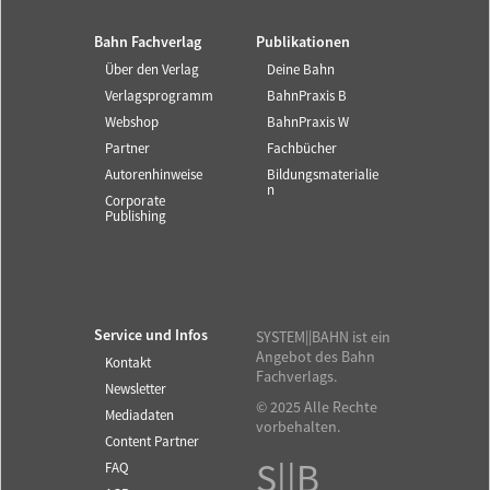
Bahn Fachverlag
Publikationen
Über den Verlag
Deine Bahn
Verlagsprogramm
BahnPraxis B
Webshop
BahnPraxis W
Partner
Fachbücher
Autorenhinweise
Bildungsmaterialie
n
Corporate
Publishing
Service und Infos
SYSTEM||BAHN ist ein
Angebot des Bahn
Kontakt
Fachverlags.
Newsletter
© 2025 Alle Rechte
Mediadaten
vorbehalten.
Content Partner
S||B
FAQ