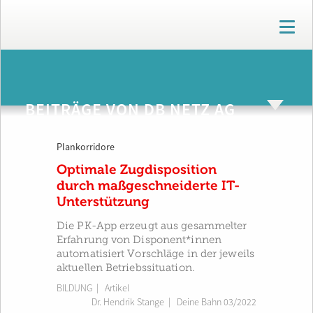
T
o
g
g
ARCHIV
l
e
BEITRÄGE VON DB NETZ AG
n
a
v
Plankorridore
i
g
Optimale Zugdisposition
a
durch maßgeschneiderte IT-
t
Unterstützung
i
o
Die PK-App erzeugt aus gesammelter
n
Erfahrung von Disponent*innen
automatisiert Vorschläge in der jeweils
aktuellen Betriebssituation.
BILDUNG
| Artikel
Dr. Hendrik Stange
|
Deine Bahn 03/2022