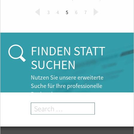
(
3
4
5
6
7
c
u
r
r
e
FINDEN STATT
n
t
SUCHEN
)
Nutzen Sie unsere erweiterte
Suche für Ihre professionelle
Recherche.