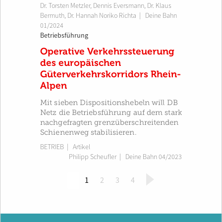
Dr. Torsten Metzler
,
Dennis Eversmann
,
Dr. Klaus
Bermuth
,
Dr. Hannah Noriko Richta
|
Deine Bahn
01/2024
Betriebsführung
Operative Verkehrssteuerung
des europäischen
Güterverkehrskorridors Rhein-
Alpen
Mit sieben Dispositionshebeln will DB
Netz die Betriebsführung auf dem stark
nachgefragten grenzüberschreitenden
Schienenweg stabilisieren.
BETRIEB
| Artikel
Philipp Scheufler
|
Deine Bahn 04/2023
(
1
2
3
4
c
u
r