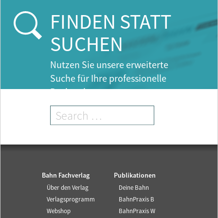
r
e
FINDEN STATT
n
t
SUCHEN
)
Nutzen Sie unsere erweiterte
Suche für Ihre professionelle
Recherche.
Bahn Fachverlag
Publikationen
Über den Verlag
Deine Bahn
Verlagsprogramm
BahnPraxis B
Webshop
BahnPraxis W