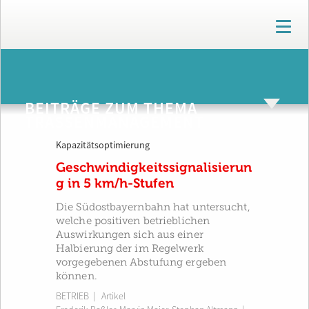
T
o
g
g
ARCHIV
l
e
BEITRÄGE ZUM THEMA
n
TRASSENMANAGEMENT
a
v
Kapazitätsoptimierung
i
g
Geschwindigkeitssignalisierun
a
g in 5 km/h-Stufen
t
i
Die Südostbayernbahn hat untersucht,
o
welche positiven betrieblichen
n
Auswirkungen sich aus einer
Halbierung der im Regelwerk
vorgegebenen Abstufung ergeben
können.
BETRIEB
| Artikel