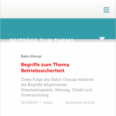
T
o
g
g
ARCHIV
l
e
BEITRÄGE ZUM THEMA
n
UNFALLMANAGEMENT /
a
NOTFALLMANAGEMENT
v
i
Bahn-Glossar
g
Begriffe zum Thema
a
Betriebssicherheit
t
i
Diese Folge des Bahn-Glossar erläutert
o
die Begriffe Allgemeines
n
Eisenbahngesetz, Störung, Unfall und
Untersuchung.
SICHERHEIT
| Artikel
Deine Bahn 04/2026