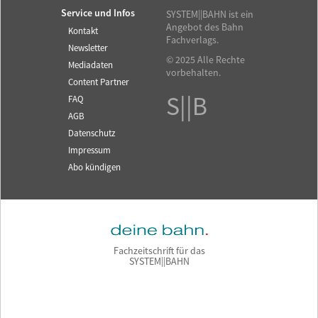
Service und Infos
SYSTEM||BAHN ist ein
Angebot des Bahn
Kontakt
Fachverlags.
Newsletter
© 2025 Alle Rechte
Mediadaten
vorbehalten.
Content Partner
S||B
FAQ
AGB
Datenschutz
Impressum
Abo kündigen
Fachzeitschrift für das
SYSTEM||BAHN