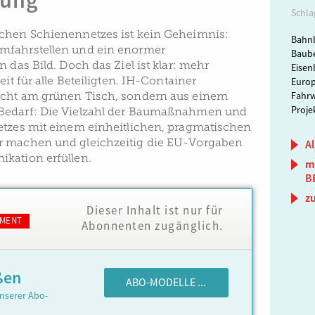
tung
Schla
schen Schienennetzes ist kein Geheimnis:
Bahn
mfahrstellen und ein enormer
Baube
n das Bild. Doch das Ziel ist klar: mehr
Eisen
eit für alle Beteiligten. IH-Container
Europ
icht am grünen Tisch, sondern aus einem
Fahrw
Proj
Bedarf: Die Vielzahl der Baumaßnahmen und
etzes mit einem einheitlichen, pragmatischen
r machen und gleichzeitig die EU-Vorgaben
Al
kation erfüllen.
m
B
z
Dieser Inhalt ist nur für
MENT
Abonnenten zugänglich.
ßen
ABO-MODELLE ...
nserer Abo-