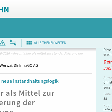
ALLE THEMENWELTEN
Dieser
6/2026
>
ih-container als mittel zur standardisierung der
ersch
Dei
 Werwai
DB InfraGO AG
,
Juni
Autor
e neue Instandhaltungslogik
Chris
Susa
 als Mittel zur
Seite:
38
erung der
Rubri
Infra