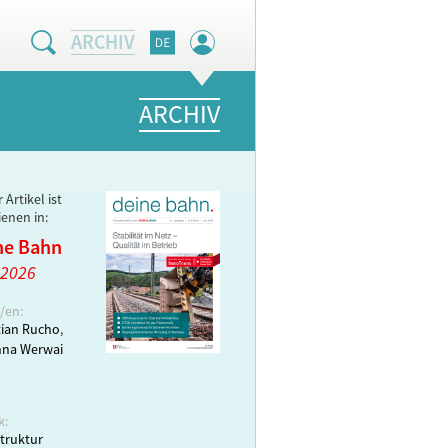
ARCHIV
ARCHIV
 Artikel ist
ienen in:
ne Bahn
 2026
/en:
tian Rucho
,
nna Werwai
k:
struktur