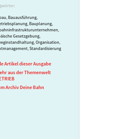
gwörter:
bau
,
Bauausführung
,
triebsplanung
,
Bauplanung
,
bahninfrastrukturunternehmen
,
äische Gesetzgebung
,
eginstandhaltung
,
Organisation
,
ektmanagement
,
Standardisierung
le Artikel dieser Ausgabe
ehr aus der Themenwelt
ETRIEB
um Archiv Deine Bahn