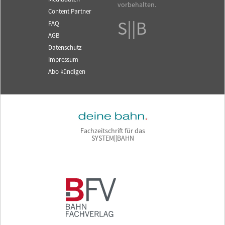
vorbehalten.
Content Partner
S||B
FAQ
AGB
Datenschutz
Impressum
Abo kündigen
Fachzeitschrift für das
SYSTEM||BAHN