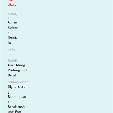
2021
Autor/
en:
Achim
Kühne
-
Henric
hs
Seite:
32
Rubrik:
Ausbildung
Prüfung und
Beruf
Schlagwörter:
Digitalisierun
g
Bahnindustri
e
,
Berufsausbild
ung
,
Fort-