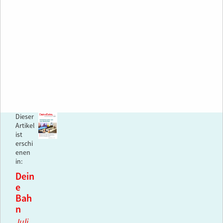
Dieser
Artikel
ist
erschi
enen
in:
Dein
e
Bah
n
Juli