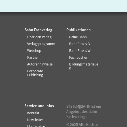
Bahn Fachverlag
Publikationen
Über den Verlag
Deine Bahn
Verlagsprogramm
BahnPraxis B
Webshop
BahnPraxis W
Partner
Fachbücher
Autorenhinweise
Bildungsmaterialie
n
Corporate
Publishing
Service und Infos
SYSTEM||BAHN ist ein
Angebot des Bahn
Kontakt
Fachverlags.
Newsletter
© 2025 Alle Rechte
Mediadaten