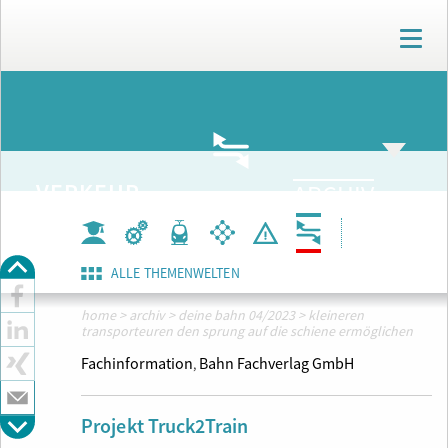
T
o
g
g
ARCHIV
l
e
n
a
VERKEHR
ARCHIV
v
i
g
a
t
ALLE THEMENWELTEN
i
o
home
>
archiv
>
deine bahn 04/2023
>
kleineren
transporteuren den sprung auf die schiene ermöglichen
n
Fachinformation
Bahn Fachverlag GmbH
,
Projekt Truck2Train