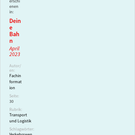
erschi
enen
in:
Dein
e
Bah
n
April
2023
Autor/
en:
Fachin
format
ion
Seite:
30
Rubrik:
Transport
und Logistik
Schlagwörter:
Verkehrswen