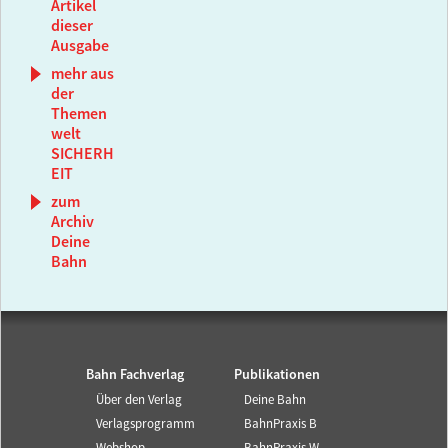
Artikel
dieser
Ausgabe
mehr aus
der
Themen
welt
SICHERH
EIT
zum
Archiv
Deine
Bahn
Bahn Fachverlag
Publikationen
Über den Verlag
Deine Bahn
Verlagsprogramm
BahnPraxis B