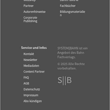
Webshop
BahnPraxis W
Partner
Fachbücher
Autorenhinweise
Bildungsmaterialie
n
Corporate
Publishing
Service und Infos
SYSTEM||BAHN ist ein
Angebot des Bahn
Kontakt
Fachverlags.
Newsletter
© 2025 Alle Rechte
Mediadaten
vorbehalten.
Content Partner
S||B
FAQ
AGB
Datenschutz
Impressum
Abo kündigen