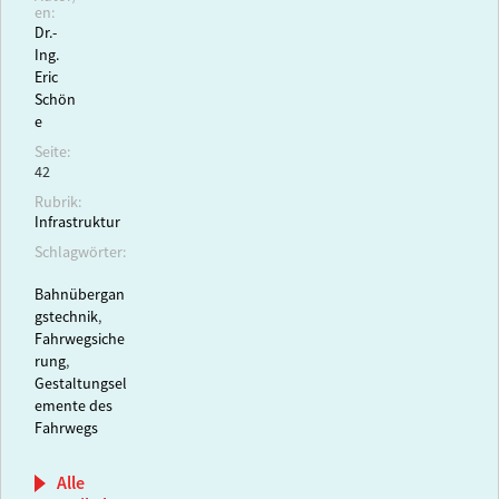
en:
Dr.-
Ing.
Eric
Schön
e
Seite:
42
Rubrik:
Infrastruktur
Schlagwörter:
Bahnübergan
gstechnik
,
Fahrwegsiche
rung
,
Gestaltungsel
emente des
Fahrwegs
Alle