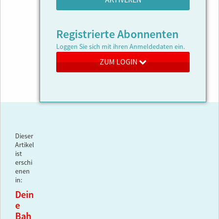
AKTIVEREN
Registrierte Abonnenten
Loggen Sie sich mit ihren Anmeldedaten ein.
ZUM LOGIN
Dieser
Artikel
ist
erschi
enen
in:
Dein
e
Bah