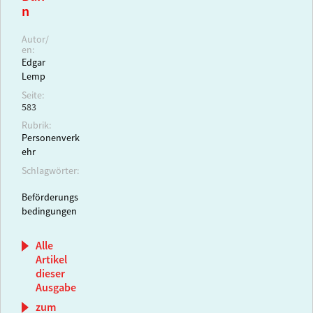
n
Autor/
en:
Edgar
Lemp
Seite:
583
Rubrik:
Personenverk
ehr
Schlagwörter:
Beförderungs
bedingungen
Alle
Artikel
dieser
Ausgabe
zum