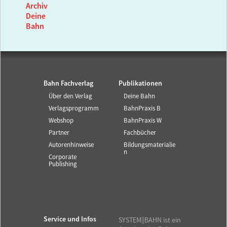
Archiv
Deine
Bahn
Bahn Fachverlag
Publikationen
Über den Verlag
Deine Bahn
Verlagsprogramm
BahnPraxis B
Webshop
BahnPraxis W
Partner
Fachbücher
Autorenhinweise
Bildungsmaterialie
n
Corporate
Publishing
Service und Infos
SYSTEM||BAHN ist ein