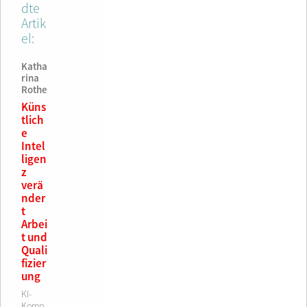
dte
Artik
el:
Katha
rina
Rothe
Küns
tlich
e
Intel
ligen
z
verä
nder
t
Arbei
t und
Quali
fizier
ung
KI-
Komp