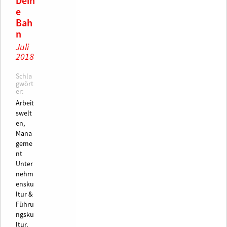
Dein
e
Bah
n
Juli
2018
Schla
gwört
er:
Arbeit
swelt
en,
Mana
geme
nt
Unter
nehm
ensku
ltur &
Führu
ngsku
ltur,