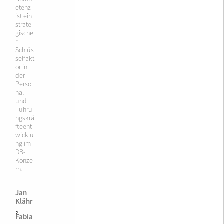
etenz
ist ein
strate
gische
r
Schlüs
selfakt
or in
der
Perso
nal-
und
Führu
ngskrä
fteent
wicklu
ng im
DB-
Konze
rn.
Jan
Klähr
,
Fabia