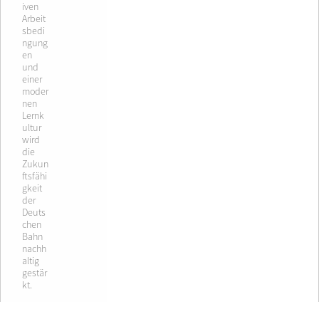
iven
Arbeit
sbedi
ngung
en
und
einer
moder
nen
Lernk
ultur
wird
die
Zukun
ftsfähi
gkeit
der
Deuts
chen
Bahn
nachh
altig
gestär
kt.