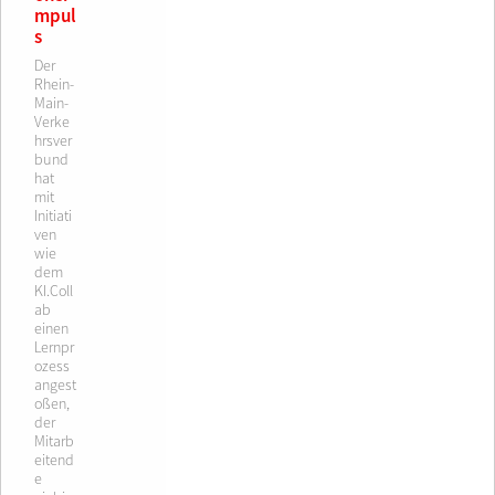
mpul
s
Der
Rhein-
Main-
Verke
hrsver
bund
hat
mit
Initiati
ven
wie
dem
KI.Coll
ab
einen
Lernpr
ozess
angest
oßen,
der
Mitarb
eitend
e