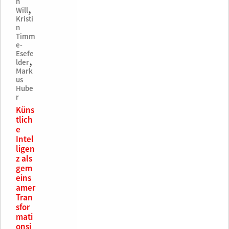
n
,
Will
Kristi
n
Timm
e-
Esefe
,
lder
Mark
us
Hube
r
Küns
tlich
e
Intel
ligen
z als
gem
eins
amer
Tran
sfor
mati
onsi