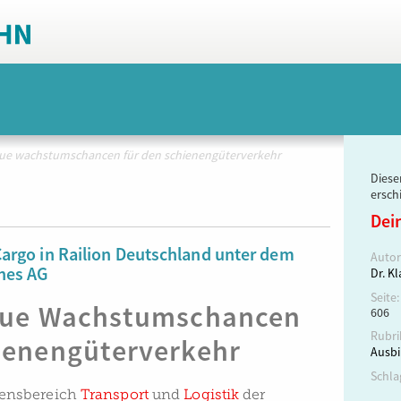
neue wachstumschancen für den schienengüterverkehr
Dieser
ersch
Dei
argo in Railion Deutschland unter dem
Autor
nes AG
Dr. K
Seite:
neue Wachstumschancen
606
Rubri
ienengüterverkehr
Ausbi
Schla
ensbereich
Transport
und
Logistik
der