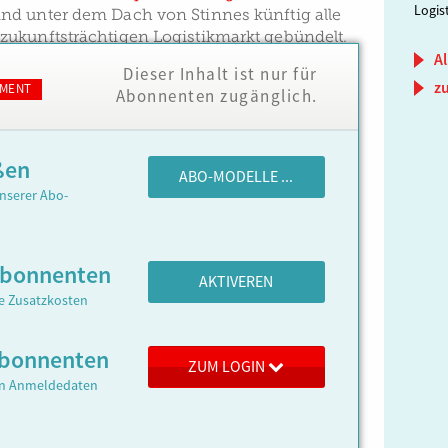
Logis
d unter dem Dach von Stinnes künftig alle
ukunftsträchtigen Logistikmarkt gebündelt.
Al
Dieser Inhalt ist nur für
z
MENT
Abonnenten zugänglich.
ßen
ABO-MODELLE ...
nserer Abo-
Abonnenten
AKTIVEREN
ne Zusatzkosten
 Abonnenten
ZUM LOGIN
ren Anmeldedaten