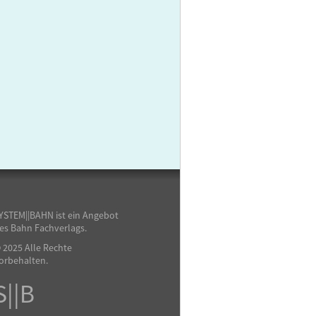
YSTEM||BAHN ist ein Angebot
es Bahn Fachverlags.
 2025 Alle Rechte
orbehalten.
S||B