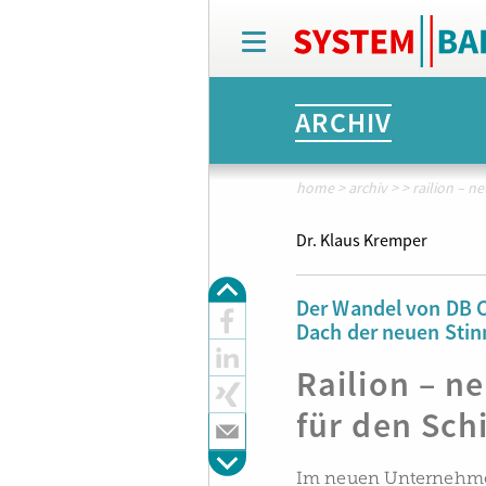
T
o
g
g
ARCHIV
l
e
n
a
home
>
archiv
>
>
railion – 
v
i
Dr. Klaus Kremper
g
a
t
Der Wandel von DB C
i
Dach der neuen Stin
o
n
Railion – 
für den Sch
Im neuen Unternehm