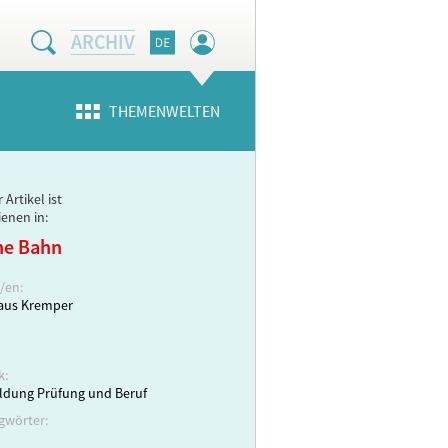
ARCHIV
THEMENWELTEN
 Artikel ist
ienen in:
ne Bahn
/en:
laus Kremper
k:
ldung Prüfung und Beruf
gwörter: