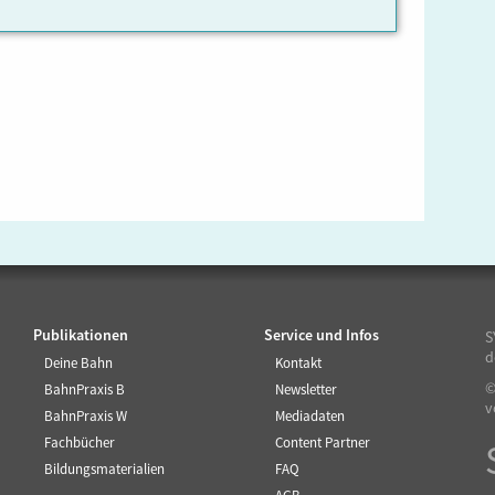
Publikationen
Service und Infos
S
d
Deine Bahn
Kontakt
©
BahnPraxis B
Newsletter
v
BahnPraxis W
Mediadaten
Fachbücher
Content Partner
Bildungsmaterialien
FAQ