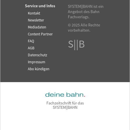
Service und Infos
SYSTEM||BAHN ist ein
Angebot des Bahn
Kontakt
Fachverlags.
Newsletter
© 2025 Alle Rechte
Mediadaten
vorbehalten.
Content Partner
S||B
FAQ
AGB
Datenschutz
Impressum
Abo kündigen
Fachzeitschrift für das
SYSTEM||BAHN