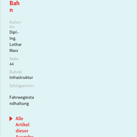
Bah
n
Autor/
en:
Dipl.-
Ing.
Lothar
Marx
Seite:
44
Rubrik:
Infrastruktur
Schlagwörter:
Fahrweginsta
ndhaltung
Alle
Artikel
dieser