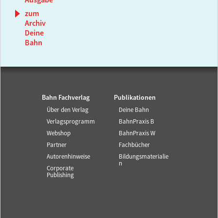
Ausgabe
zum
Archiv
Deine
Bahn
Bahn Fachverlag
Publikationen
Über den Verlag
Deine Bahn
Verlagsprogramm
BahnPraxis B
Webshop
BahnPraxis W
Partner
Fachbücher
Autorenhinweise
Bildungsmaterialie
n
Corporate
Publishing