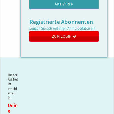
AKTIVEREN
Registrierte Abonnenten
Loggen Sie sich mit ihren Anmeldedaten ein.
ZUM LOGIN
Dieser
Artikel
ist
erschi
enen
in:
Dein
e