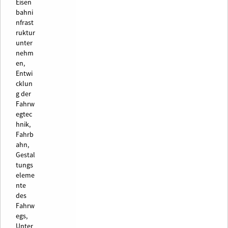
Eisen
bahni
nfrast
ruktur
unter
nehm
en,
Entwi
cklun
g der
Fahrw
egtec
hnik,
Fahrb
ahn,
Gestal
tungs
eleme
nte
des
Fahrw
egs,
Unter