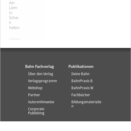
der
Lärm
in
Schac
h
halten.
Bahn Fachverlag
Publikationen
Über den Verlag
Deine Bahn
Verlagsprogramm
BahnPraxis B
Webshop
BahnPraxis W
Partner
Fachbücher
Autorenhinweise
Bildungsmaterialie
n
Corporate
Publishing