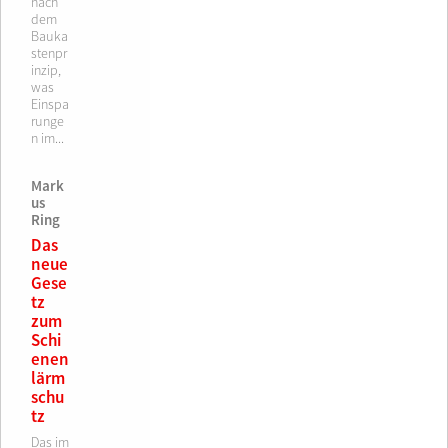
nach
dem
Bauka
stenpr
inzip,
was
Einspa
runge
n im...
Mark
us
Ring
Das
neue
Gese
tz
zum
Schi
enen
lärm
schu
tz
Das im