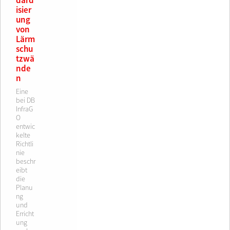
dard
isier
ung
von
Lärm
schu
tzwä
nde
n
Eine
bei DB
InfraG
O
entwic
kelte
Richtli
nie
beschr
eibt
die
Planu
ng
und
Erricht
ung