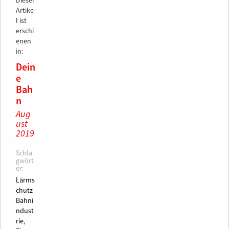
Dieser
Artike
l ist
erschi
enen
in:
Dein
e
Bah
n
Aug
ust
2019
Schla
gwört
er:
Lärms
chutz
Bahni
ndust
rie,