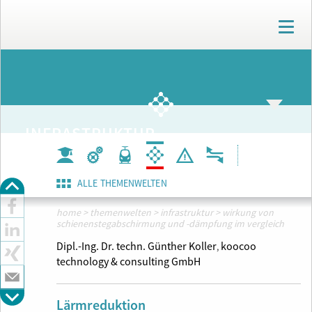
T
o
g
g
ARCHIV
l
e
n
a
INFRASTRUKTUR
v
i
g
a
ALLE THEMENWELTEN
t
i
home
>
themenwelten
>
infrastruktur
>
wirkung von
o
schienenstegabschirmung und -dämpfung im vergleich
n
Dipl.-Ing. Dr. techn. Günther Koller
koocoo
,
technology & consulting GmbH
Lärmreduktion