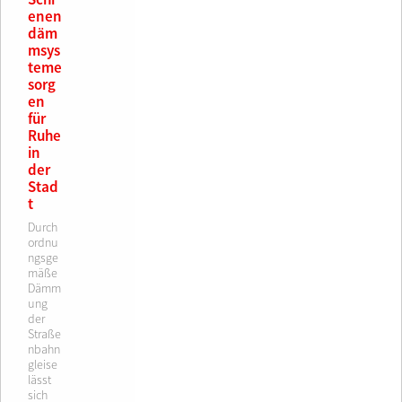
Schi
enen
däm
msys
teme
sorg
en
für
Ruhe
in
der
Stad
t
Durch
ordnu
ngsge
mäße
Dämm
ung
der
Straße
nbahn
gleise
lässt
sich