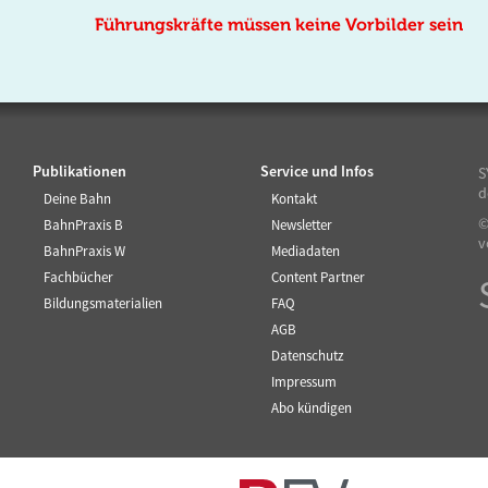
Führungskräfte müssen keine Vorbilder sein
Publikationen
Service und Infos
S
d
Deine Bahn
Kontakt
©
BahnPraxis B
Newsletter
v
BahnPraxis W
Mediadaten
Fachbücher
Content Partner
Bildungsmaterialien
FAQ
AGB
Datenschutz
Impressum
Abo kündigen