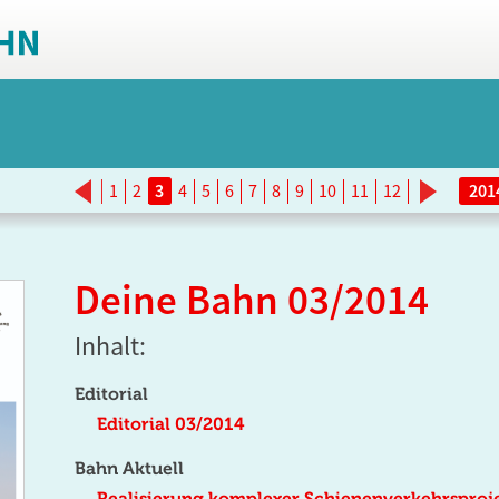
<
>
1
2
3
4
5
6
7
8
9
10
11
12
Deine Bahn 03/2014
Inhalt:
Editorial
Editorial 03/2014
Bahn Aktuell
Realisierung komplexer Schienenverkehrsproje