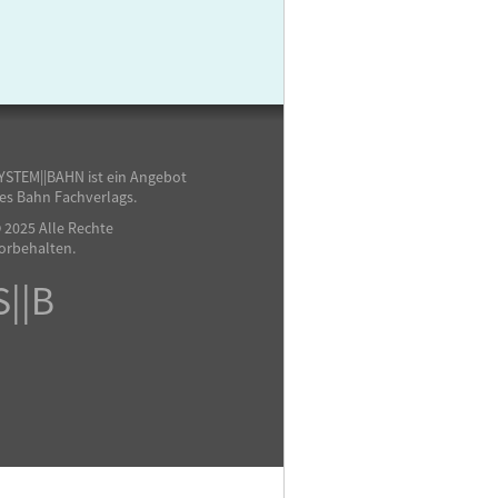
YSTEM||BAHN ist ein Angebot
es Bahn Fachverlags.
 2025 Alle Rechte
orbehalten.
S||B