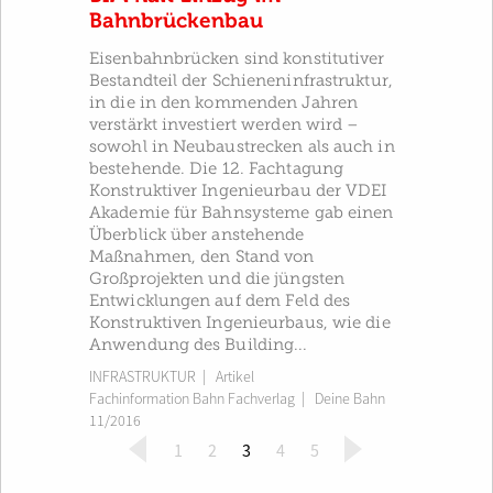
Bahnbrückenbau
Eisenbahnbrücken sind konstitutiver
Bestandteil der Schieneninfrastruktur,
in die in den kommenden Jahren
verstärkt investiert werden wird –
sowohl in Neubaustrecken als auch in
bestehende. Die 12. Fachtagung
Konstruktiver Ingenieurbau der VDEI
Akademie für Bahnsysteme gab einen
Überblick über anstehende
Maßnahmen, den Stand von
Großprojekten und die jüngsten
Entwicklungen auf dem Feld des
Konstruktiven Ingenieurbaus, wie die
Anwendung des Building...
INFRASTRUKTUR
| Artikel
Fachinformation Bahn Fachverlag
|
Deine Bahn
11/2016
(
1
2
3
4
5
c