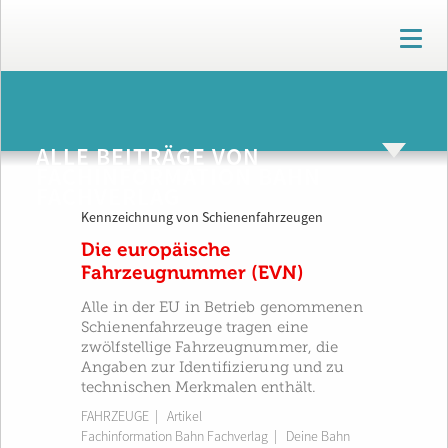
T
o
g
g
ARCHIV
l
e
ALLE BEITRÄGE VON
n
FACHINFORMATION BAHN
a
FACHVERLAG
v
i
Kennzeichnung von Schienenfahrzeugen
g
Die europäische
a
Fahrzeugnummer (EVN)
t
i
Alle in der EU in Betrieb genommenen
o
Schienenfahrzeuge tragen eine
n
zwölfstellige Fahrzeugnummer, die
Angaben zur Identifizierung und zu
technischen Merkmalen enthält.
FAHRZEUGE
| Artikel
Fachinformation Bahn Fachverlag
|
Deine Bahn