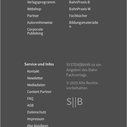
Verlagsprogramm
BahnPraxis B
Webshop
BahnPraxis W
Partner
Fachbücher
Autorenhinweise
Bildungsmaterialie
n
Corporate
Publishing
Service und Infos
SYSTEM||BAHN ist ein
Angebot des Bahn
Kontakt
Fachverlags.
Newsletter
© 2025 Alle Rechte
Mediadaten
vorbehalten.
Content Partner
S||B
FAQ
AGB
Datenschutz
Impressum
Abo kündigen