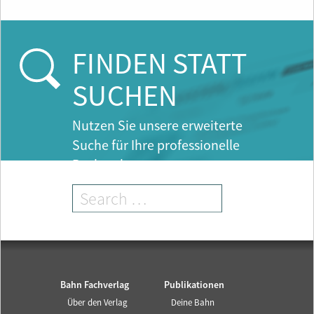
u
r
r
e
FINDEN STATT
n
t
SUCHEN
)
Nutzen Sie unsere erweiterte
Suche für Ihre professionelle
Recherche.
Bahn Fachverlag
Publikationen
Über den Verlag
Deine Bahn