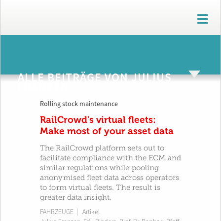
T
o
g
g
ARCHIV
l
e
ALLE BEITRÄGE VON JULIUS
n
FRANZEN
a
v
Rolling stock maintenance
i
g
RailCrowd’s virtual fleets:
a
Make most of your asset data
t
i
The RailCrowd platform sets out to
o
facilitate compliance with the ECM and
n
similar regulations while pooling
anonymised fleet data across operators
to form virtual fleets. The result is
greater data insight.
FAHRZEUGE
| Artikel