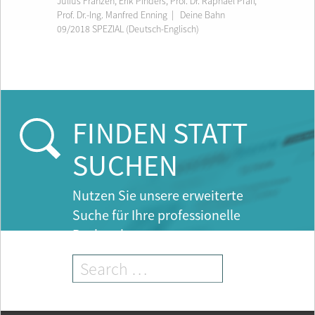
Julius Franzen
,
Erik Pinders
,
Prof. Dr. Raphael Pfaff
,
Prof. Dr.-Ing. Manfred Enning
|
Deine Bahn
09/2018 SPEZIAL (Deutsch-Englisch)
FINDEN STATT
SUCHEN
Nutzen Sie unsere erweiterte
Suche für Ihre professionelle
Recherche.