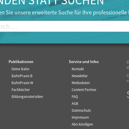
NDEN STATT SUCHEN
n Sie unsere erweiterte Suche für Ihre professionelle
Publikationen
Service und Infos
S
d
Deine Bahn
Kontakt
©
BahnPraxis B
Newsletter
v
BahnPraxis W
Mediadaten
Fachbücher
Content Partner
Bildungsmaterialien
FAQ
AGB
Datenschutz
Impressum
Abo kündigen