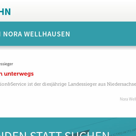
N NORA WELLHAUSEN
ssieger
n unterwegs
ion&Service ist der diesjährige Landessieger aus Niedersach
Nora Wel