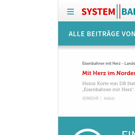
T
o
g
g
ALLE BEITRÄGE VO
l
e
n
a
v
Eisenbahner mit Herz – Lande
i
g
Mit Herz im Norde
a
t
Heinz Korte von DB Stat
i
„Eisenbahner mit Herz“.
o
VERKEHR
| Artikel
n