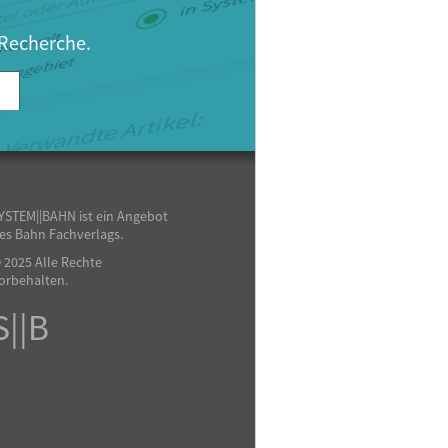
 Recherche.
YSTEM||BAHN ist ein Angebot
es Bahn Fachverlags.
 2025 Alle Rechte
orbehalten.
S||B