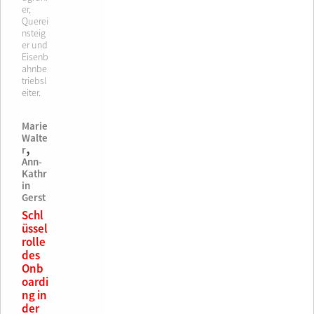
er,
Querei
nsteig
er und
Eisenb
ahnbe
triebsl
eiter.
Marie
Walte
,
r
Ann-
Kathr
in
Gerst
Schl
üssel
rolle
des
Onb
oardi
ng in
der