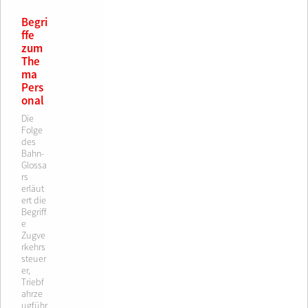
Begri
ffe
zum
The
ma
Pers
onal
Die
Folge
des
Bahn-
Glossa
rs
erläut
ert die
Begriff
e
Zugve
rkehrs
steuer
er,
Triebf
ahrze
ugführ