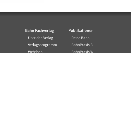
Bahn Fachverlag
Publikationen
Über den Verlag
Deine Bahn
Verlagsprogramm
BahnPraxis B
Webshop
BahnPraxis W
Partner
Fachbücher
Autorenhinweise
Bildungsmaterialie
n
Corporate
Publishing
Service und Infos
SYSTEM||BAHN ist ein
Angebot des Bahn
Kontakt
Fachverlags.
Newsletter
© 2025 Alle Rechte
Mediadaten