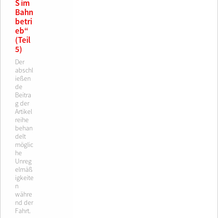
S im
Bahn
betri
eb“
(Teil
5)
Der
abschl
ießen
de
Beitra
g der
Artikel
reihe
behan
delt
möglic
he
Unreg
elmäß
igkeite
n
währe
nd der
Fahrt.