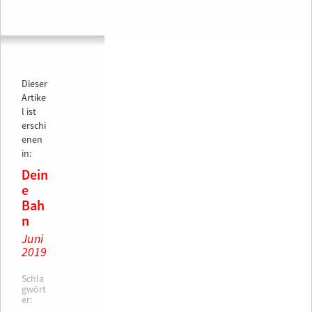
Dieser
Artike
l ist
erschi
enen
in:
Dein
e
Bah
n
Juni
2019
Schla
gwört
er: