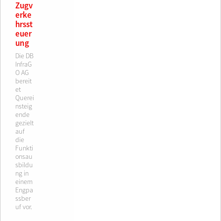
Zugv
erke
hrsst
euer
ung
Die DB
InfraG
O AG
bereit
et
Querei
nsteig
ende
gezielt
auf
die
Funkti
onsau
sbildu
ng in
einem
Engpa
ssber
uf vor.