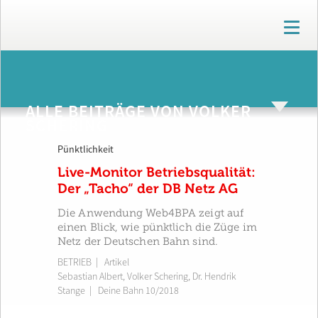
T
o
g
g
ARCHIV
l
e
ALLE BEITRÄGE VON VOLKER
n
SCHERING
a
v
Pünktlichkeit
i
g
Live-Monitor Betriebsqualität:
a
Der „Tacho“ der DB Netz AG
t
i
Die Anwendung Web4BPA zeigt auf
o
einen Blick, wie pünktlich die Züge im
n
Netz der Deutschen Bahn sind.
BETRIEB
| Artikel
Sebastian Albert
,
Volker Schering
,
Dr. Hendrik
Stange
|
Deine Bahn 10/2018