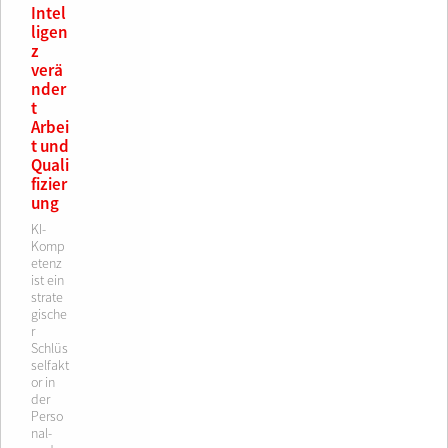
Intel
ligen
z
verä
nder
t
Arbei
t und
Quali
fizier
ung
KI-
Komp
etenz
ist ein
strate
gische
r
Schlüs
selfakt
or in
der
Perso
nal-