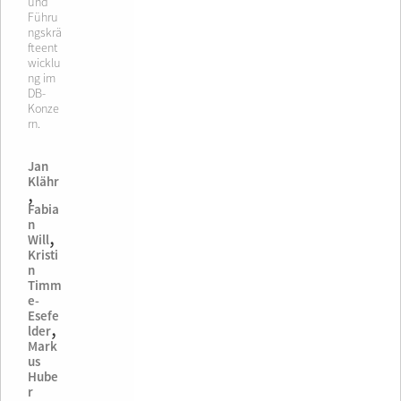
und
Führu
ngskrä
fteent
wicklu
ng im
DB-
Konze
rn.
Jan
Klähr
,
Fabia
n
,
Will
Kristi
n
Timm
e-
Esefe
,
lder
Mark
us
Hube
r