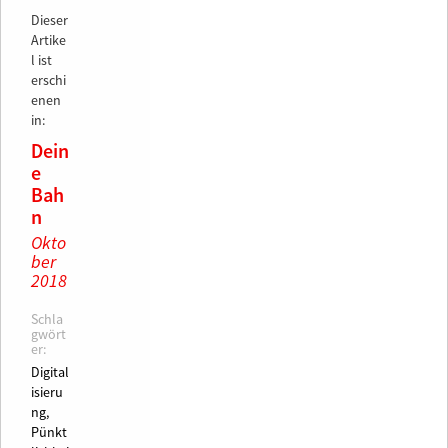
Dieser
Artike
l ist
erschi
enen
in:
Dein
e
Bah
n
Okto
ber
2018
Schla
gwört
er:
Digital
isieru
ng,
Pünkt