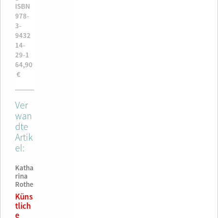
ISBN
ISBN
ISBN
ISBN
978-
978-
78-
978-
3-
3-
-
3-
9432
9432
9432
9432
14-
14-
4-
14-
29-1
29-1
5-2
35-2
64,90
64,90
9,90
49,90
€
€
€
€
Ver
wan
dte
Artik
el:
Katha
rina
Rothe
Küns
tlich
e