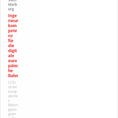
Sven
Marb
urg
Inge
nieur
kom
pete
nz
für
die
digit
ale
euro
päisc
he
Bahn
CCS+
ist ein
europ
äische
s
Bildun
gspro
gram