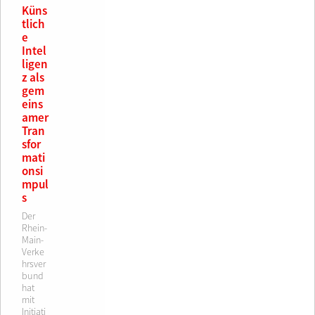
Küns
tlich
e
Intel
ligen
z als
gem
eins
amer
Tran
sfor
mati
onsi
mpul
s
Der
Rhein-
Main-
Verke
hrsver
bund
hat
mit
Initiati