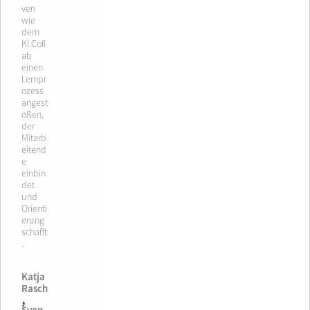
ven
wie
dem
KI.Coll
ab
einen
Lernpr
ozess
angest
oßen,
der
Mitarb
eitend
e
einbin
det
und
Orienti
erung
schafft
.
Katja
Rasch
,