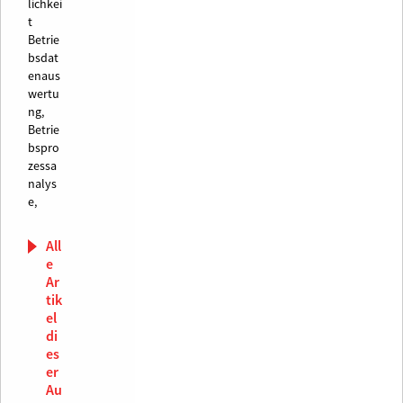
lichkei
t
Betrie
bsdat
enaus
wertu
ng,
Betrie
bspro
zessa
nalys
e,
All
e
Ar
tik
el
di
es
er
Au