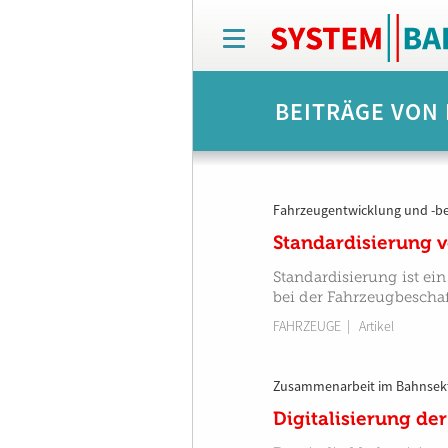
T
o
g
g
BEITRÄGE VON
l
e
n
a
v
Fahrzeugentwicklung und -b
i
g
Standardisierung 
a
t
Standardisierung ist ei
i
bei der Fahrzeugbescha
o
FAHRZEUGE
| Artikel
n
Zusammenarbeit im Bahnsek
Digitalisierung de