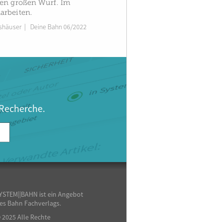
nen großen Wurf. Im
arbeiten.
shäuser
|
Deine Bahn 06/2022
 Recherche.
YSTEM||BAHN ist ein Angebot
es Bahn Fachverlags.
 2025 Alle Rechte