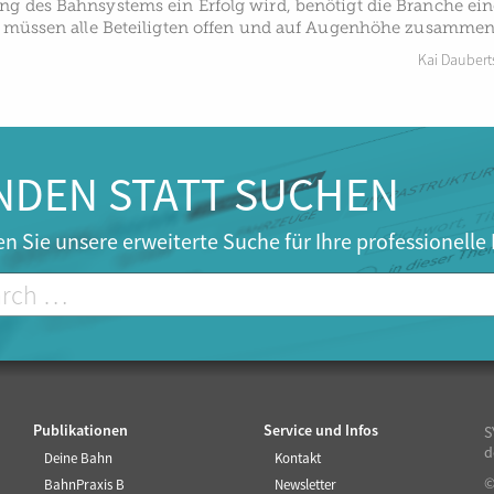
ng des Bahnsystems ein Erfolg wird, benötigt die Branche ei
ne müssen alle Beteiligten offen und auf Augenhöhe zusammen
Kai Daubert
NDEN STATT SUCHEN
n Sie unsere erweiterte Suche für Ihre professionelle
Publikationen
Service und Infos
S
d
Deine Bahn
Kontakt
©
BahnPraxis B
Newsletter