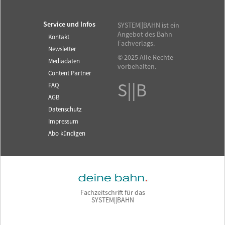
Service und Infos
SYSTEM||BAHN ist ein
Angebot des Bahn
Kontakt
Fachverlags.
Newsletter
© 2025 Alle Rechte
Mediadaten
vorbehalten.
Content Partner
S||B
FAQ
AGB
Datenschutz
Impressum
Abo kündigen
Fachzeitschrift für das
SYSTEM||BAHN