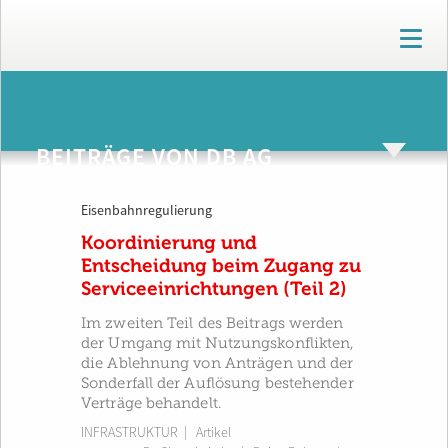
T
o
g
g
ARCHIV
l
e
BEITRÄGE VON DB AG
n
a
v
Eisenbahnregulierung
i
g
Koordinierung und
a
Entscheidung beim Zugang zu
t
Serviceeinrichtungen (Teil 2)
i
o
Im zweiten Teil des Beitrags werden
n
der Umgang mit Nutzungskonflikten,
die Ablehnung von Anträgen und der
Sonderfall der Auflösung bestehender
Verträge behandelt.
INFRASTRUKTUR
| Artikel