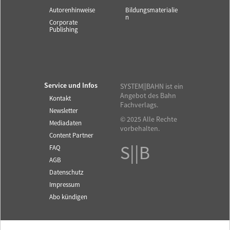
Autorenhinweise
Bildungsmaterialie
n
Corporate
Publishing
Service und Infos
SYSTEM||BAHN ist ein
Angebot des Bahn
Kontakt
Fachverlags.
Newsletter
© 2025 Alle Rechte
Mediadaten
vorbehalten.
Content Partner
S||B
FAQ
AGB
Datenschutz
Impressum
Abo kündigen