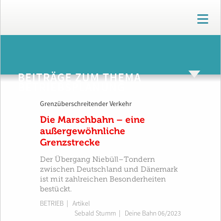
T
o
g
g
ARCHIV
l
e
BEITRÄGE ZUM THEMA
n
BETRIEBSPLANUNG
a
v
Grenzüberschreitender Verkehr
i
g
Die Marschbahn – eine
a
außergewöhnliche
t
Grenzstrecke
i
o
Der Übergang Niebüll–Tondern
n
zwischen Deutschland und Dänemark
ist mit zahlreichen Besonderheiten
bestückt.
BETRIEB
| Artikel
Sebald Stumm
|
Deine Bahn 06/2023