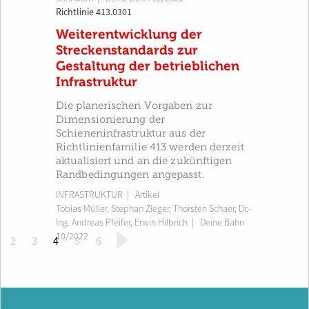
Richtlinie 413.0301
Weiterentwicklung der
Streckenstandards zur
Gestaltung der betrieblichen
Infrastruktur
Die planerischen Vorgaben zur
Dimensionierung der
Schieneninfrastruktur aus der
Richtlinienfamilie 413 werden derzeit
aktualisiert und an die zukünftigen
Randbedingungen angepasst.
INFRASTRUKTUR
| Artikel
Tobias Müller
,
Stephan Zieger
,
Thorsten Schaer
,
Dr.-
Ing. Andreas Pfeifer
,
Erwin Hilbrich
|
Deine Bahn
10/2022
(
2
3
4
5
6
c
u
r
r