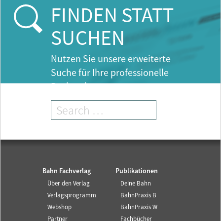
e
FINDEN STATT
n
t
SUCHEN
)
Nutzen Sie unsere erweiterte
Suche für Ihre professionelle
Recherche.
Bahn Fachverlag
Publikationen
Über den Verlag
Deine Bahn
Verlagsprogramm
BahnPraxis B
Webshop
BahnPraxis W
Partner
Fachbücher