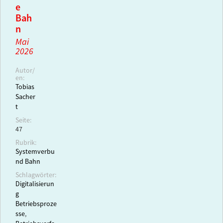
e
Bah
n
Mai
2026
Autor/
en:
Tobias
Sacher
t
Seite:
47
Rubrik:
Systemverbu
nd Bahn
Schlagwörter:
Digitalisierun
g
Betriebsproze
sse
,