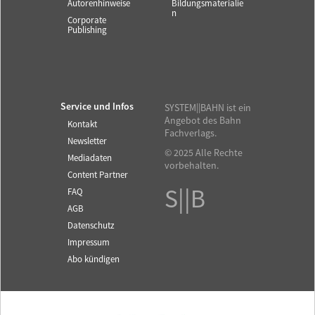
Autorenhinweise
Bildungsmaterialie
n
Corporate
Publishing
Service und Infos
SYSTEM||BAHN ist ein
Angebot des Bahn
Kontakt
Fachverlags.
Newsletter
© 2025 Alle Rechte
Mediadaten
vorbehalten.
Content Partner
S||B
FAQ
AGB
Datenschutz
Impressum
Abo kündigen