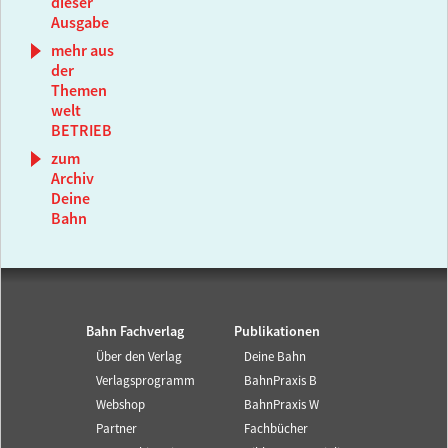
dieser
Ausgabe
mehr aus
der
Themen
welt
BETRIEB
zum
Archiv
Deine
Bahn
Bahn Fachverlag
Publikationen
Über den Verlag
Deine Bahn
Verlagsprogramm
BahnPraxis B
Webshop
BahnPraxis W
Partner
Fachbücher