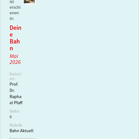
ist
erschi
enen
in:
Dein
e
Bah
n
Mai
2026
Autor/
en:
Prof.
Dr.
Rapha
el Pfaff
Seite:
6
Rubrik:
Bahn Aktuell