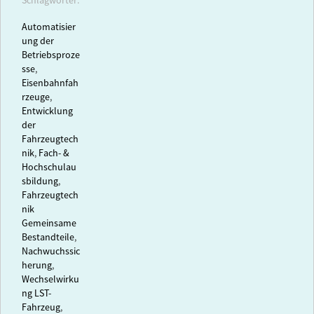
Schlagwörter:
Automatisier
ung der
Betriebsproze
sse
,
Eisenbahnfah
rzeuge
,
Entwicklung
der
Fahrzeugtech
nik
,
Fach- &
Hochschulau
sbildung
,
Fahrzeugtech
nik
Gemeinsame
Bestandteile
,
Nachwuchssic
herung
,
Wechselwirku
ng LST-
Fahrzeug
,