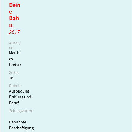
Dein
e
Bah
n
2017
Autor/
en:
Matthi
as
Preiser
Seite:
16
Rubrik:
Ausbildung
Prüfung und
Beruf
Schlagwörter:
Bahnhöfe
,
Beschäftigung