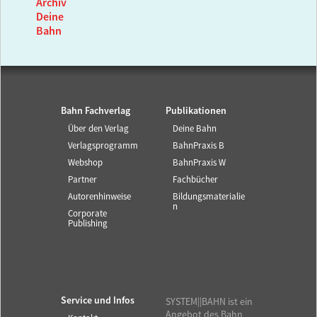
Archiv
Deine
Bahn
Bahn Fachverlag
Publikationen
Über den Verlag
Deine Bahn
Verlagsprogramm
BahnPraxis B
Webshop
BahnPraxis W
Partner
Fachbücher
Autorenhinweise
Bildungsmaterialie
n
Corporate
Publishing
Service und Infos
SYSTEM||BAHN ist ein
Angebot des Bahn