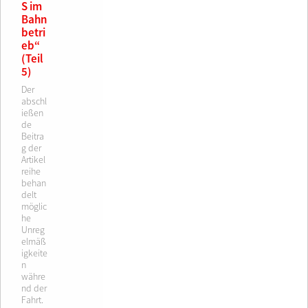
S im
Bahn
betri
eb“
(Teil
5)
Der
abschl
ießen
de
Beitra
g der
Artikel
reihe
behan
delt
möglic
he
Unreg
elmäß
igkeite
n
währe
nd der
Fahrt.