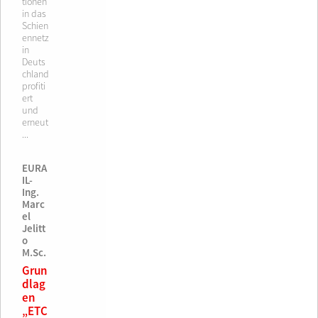
tionen
in das
Schien
ennetz
in
Deuts
chland
profiti
ert
und
erneut
...
EURA
IL-
Ing.
Marc
el
Jelitt
o
M.Sc.
Grun
dlag
en
„ETC