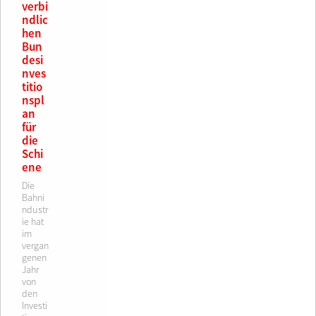
verbi
ndlic
hen
Bun
desi
nves
titio
nspl
an
für
die
Schi
ene
Die
Bahni
ndustr
ie hat
im
vergan
genen
Jahr
von
den
Investi