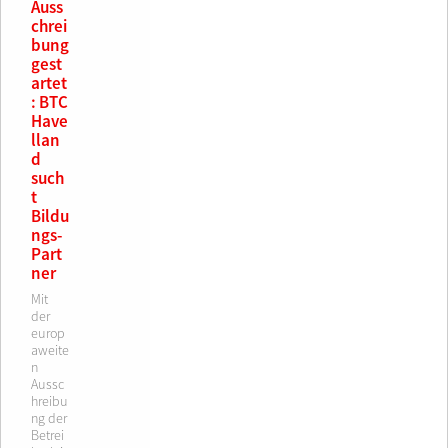
Auss
chrei
bung
gest
artet
: BTC
Have
llan
d
such
t
Bildu
ngs-
Part
ner
Mit
der
europ
aweite
n
Aussc
hreibu
ng der
Betrei