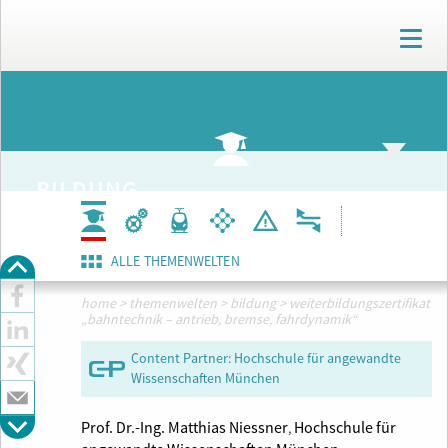
T
o
g
g
ARCHIV
l
e
n
a
BILDUNG
v
i
g
a
ALLE THEMENWELTEN
t
i
home
>
themenwelten
>
bildung
>
weiterbildungszertifikat
o
„bahntechnik – antrieb, bremse, fahrdynamik“
n
Content Partner:
Hochschule für angewandte
Wissenschaften München
Prof. Dr.-Ing. Matthias Niessner
Hochschule für
,