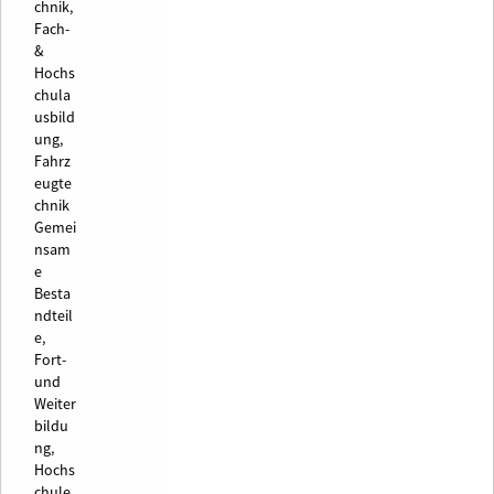
chnik,
Fach-
&
Hochs
chula
usbild
ung,
Fahrz
eugte
chnik
Gemei
nsam
e
Besta
ndteil
e,
Fort-
und
Weiter
bildu
ng,
Hochs
chule