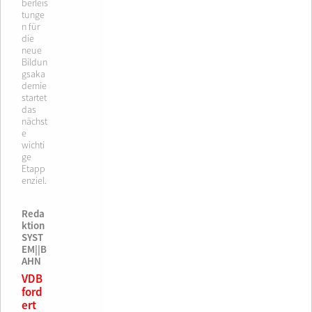
berleis
tunge
n für
die
neue
Bildun
gsaka
demie
startet
das
nächst
e
wichti
ge
Etapp
enziel.
Reda
ktion
SYST
EM||B
AHN
VDB
ford
ert