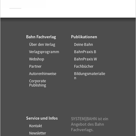
Bahn Fachverlag
Publikationen
Über den Verlag
Deine Bahn
Verlagsprogramm
BahnPraxis B
Webshop
BahnPraxis W
Partner
Fachbücher
Autorenhinweise
Bildungsmaterialie
n
Corporate
Publishing
Service und Infos
SYSTEM||BAHN ist ein
Angebot des Bahn
Kontakt
Fachverlags.
Newsletter