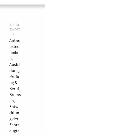
Schla
gwört
er:
Antrie
bstec
hnike
n,
Ausbil
dung,
Prüfu
ng &
Beruf,
Brems
en,
Entwi
cklun
g der
Fahrz
eugte