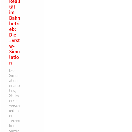
Reali
tät
im
Bahn
betri
eb:
Die
#vrst
w-
Simu
latio
n
Die
Simul
ation
erlaub
t es,
Stellw
erke
versch
ieden
er
Techni
ken
sowie