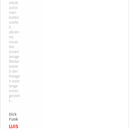
erksb
aufor
men
kontin
uierlic
h
abnim
mt,
muss
der
zuverl
ässige
Weiter
betrie
b der
Anlage
n noch
lange
sicher
gestell
t...
Dirk
Funk
LUIS