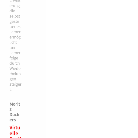
Erweit
erung,
die
selbst
geste
uertes
Lernen
ermög
licht
und
Lerner
folge
durch
Wiede
rholun
gen
steiger
t.
Morit
z
Dück
ers
Virtu
elle