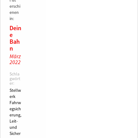
l ist
erschi
enen
in:
Dein
e
Bah
n
März
2022
Schla
gwört
er:
Stellw
erk
Fahrw
egsich
erung,
Leit-
und
Sicher