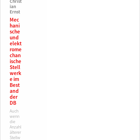
4-
14-
Christ
3-6
14-7
ian
Ernst
9,90
45,90
€
€
Mec
hani
sche
und
elekt
rome
chan
ische
Stell
werk
e im
Best
and
der
DB
Auch
wenn
die
Anzahl
älterer
Stellw