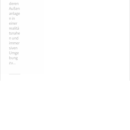
deren
Außen
anlage
n in
einer
realitä
tsnahe
n und
immer
siven
Umge
bung
zu...
Bahn Fachverlag
Publikationen
Über den Verlag
Deine Bahn
Verlagsprogramm
BahnPraxis B
Webshop
BahnPraxis W
Partner
Fachbücher