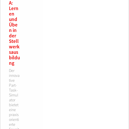
A:
Lern
en
und
Übe
n in
der
Stell
werk
saus
bildu
ng
Der
innova
tive
Part-
Task-
Simul
ator
bietet
eine
praxis
orienti
erte