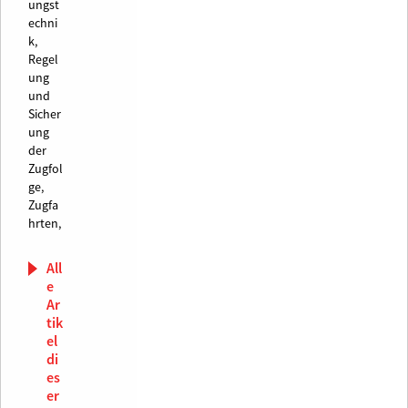
ungst
echni
k,
Regel
ung
und
Sicher
ung
der
Zugfol
ge,
Zugfa
hrten,
All
e
Ar
tik
el
di
es
er