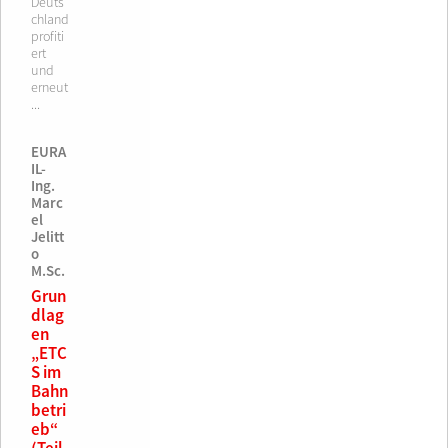
Deuts
chland
profiti
ert
und
erneut
...
EURA
IL-
Ing.
Marc
el
Jelitt
o
M.Sc.
Grun
dlag
en
„ETC
S im
Bahn
betri
eb“