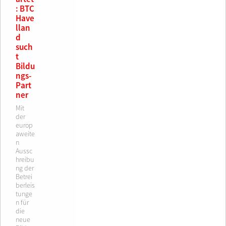
: BTC
Have
llan
d
such
t
Bildu
ngs-
Part
ner
Mit
der
europ
aweite
n
Aussc
hreibu
ng der
Betrei
berleis
tunge
n für
die
neue