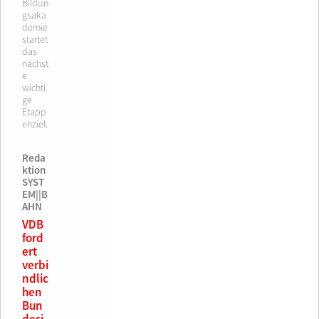
Bildun
gsaka
demie
startet
das
nächst
e
wichti
ge
Etapp
enziel.
Reda
ktion
SYST
EM||B
AHN
VDB
ford
ert
verbi
ndlic
hen
Bun