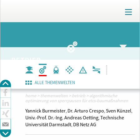
T
o
g
g
ARCHIV
l
e
n
a
BETRIEB
v
i
g
a
ALLE THEMENWELTEN
t
i
home
>
themenwelten
>
betrieb
>
algorithmische
o
optimierung von sperrpausen für etcs-baumaßnahmen
n
Yannick Burmeister
Dr. Arturo Crespo
Sven Künzel
,
,
,
Univ.-Prof. Dr.-Ing. Andreas Oetting
Technische
,
Universität Darmstadt
DB Netz AG
,