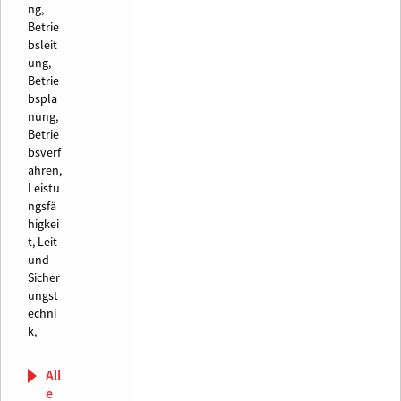
ng,
Betrie
bsleit
ung,
Betrie
bspla
nung,
Betrie
bsverf
ahren,
Leistu
ngsfä
higkei
t,
Leit-
und
Sicher
ungst
echni
k,
All
e