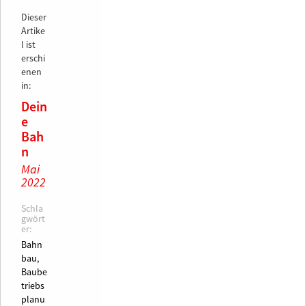
Dieser
Artike
l ist
erschi
enen
in:
Dein
e
Bah
n
Mai
2022
Schla
gwört
er:
Bahn
bau,
Baube
triebs
planu