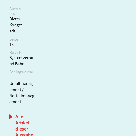
Autor/
en:
Dieter
Koegst
adt
Seite:
18
Rubrik:
Systemverbu
nd Bahn
Schlagwörter:
Unfallmanag
ement /
Notfallmanag
ement
Alle
Artikel
dieser
Ausgabe