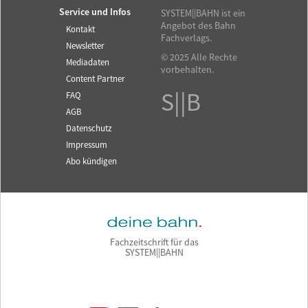
Service und Infos
SYSTEM||BAHN ist ein
Angebot des Bahn
Kontakt
Fachverlags.
Newsletter
© 2025 Alle Rechte
Mediadaten
vorbehalten.
Content Partner
S||B
FAQ
AGB
Datenschutz
Impressum
Abo kündigen
Fachzeitschrift für das
SYSTEM||BAHN