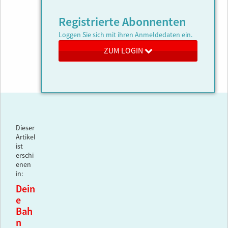
Registrierte Abonnenten
Loggen Sie sich mit ihren Anmeldedaten ein.
ZUM LOGIN
Dieser
Artikel
ist
erschi
enen
in:
Dein
e
Bah
n