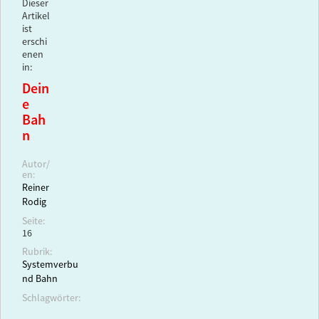
Dieser
Artikel
ist
erschi
enen
in:
Dein
e
Bah
n
Autor/
en:
Reiner
Rodig
Seite:
16
Rubrik:
Systemverbu
nd Bahn
Schlagwörter: