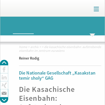
T
o
g
g
ARCHIV
l
e
n
ARCHIV
THEMENWELTEN
a
v
home
>
archiv
>
>
die kasachische eisenbahn: aufstrebende
i
eisenbahn im zentrum eurasiens
g
Reiner Rodig
a
t
i
Die Nationale Gesellschaft „Kasakstan
o
temir sholy“ GAG
n
Die Kasachische
Eisenbahn: