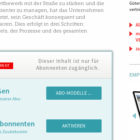
tbewerb mit der Straße zu stärken und die
Güter
vertr
izienter zu managen, hat das Unternehmen
etzt, sein Geschäft konsequent und
ieren. Dies erfolgt in drei Schritten:
Al
ets, der Prozesse und des gesamten
m
V
z
Dieser Inhalt ist nur für
MENT
Abonnenten zugänglich.
EMP
ßen
ABO-MODELLE ...
nserer Abo-
Abonnenten
AKTIVEREN
ne Zusatzkosten