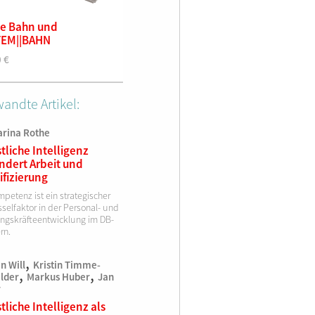
e Bahn und
Gefahrgut – Grundschulung
Deine B
TEM||BAHN
für verantwortliche
SYSTEM|
Mitarbeiter, 5. Auflage
0
€
12,00
€
5. überarbeitete Auflage
ISBN 978-3-943214-52-9
13,99
€
andte Artikel:
arina Rothe
tliche Intelligenz
ndert Arbeit und
ifizierung
petenz ist ein strategischer
selfaktor in der Personal- und
ngskräfteentwicklung im DB-
rn.
,
n Will
Kristin Timme-
,
,
lder
Markus Huber
Jan
r
tliche Intelligenz als