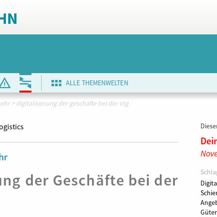
ALLE THEMENWELTEN
kehr
>
digitalisierung der geschäfte bei der vtg
ogistics
Dieser
Dei
Nov
hr
Schla
rung der Geschäfte bei der
Digita
Schie
Angeb
Güter