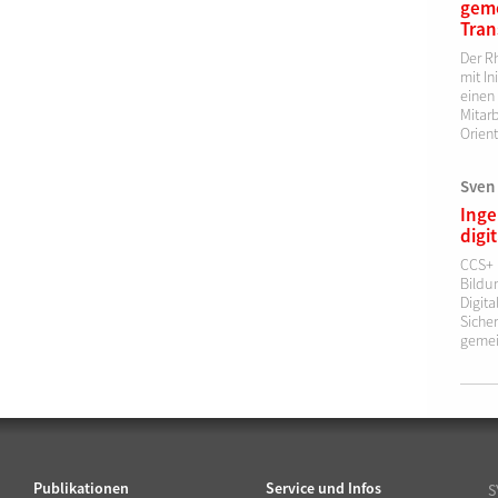
gem
Tran
Der R
mit In
einen
Mitar
Orient
Sven
Inge
digi
CCS+ 
Bildu
Digita
Siche
gemei
Publikationen
Service und Infos
S