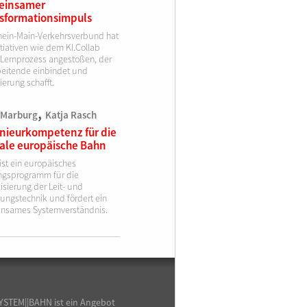
einsamer
sformationsimpuls
hein-Main-Verkehrsverbund hat
itiativen wie dem KI.Collab
 Lernprozess angestoßen, der
beitende einbindet und
ierung schafft.
,
 Marburg
Katja Rasch
nieurkompetenz für die
tale europäische Bahn
ist ein europäisches
ngsprogramm für die
lisierung der Leit- und
rungstechnik und fördert ein
nsames Systemverständnis.
YSTEM||BAHN ist ein Angebot