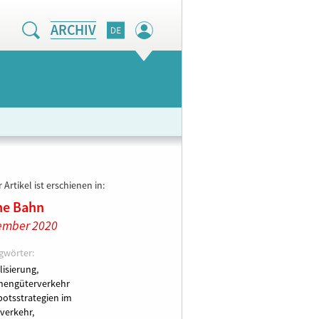
ARCHIV
 Artikel ist erschienen in:
ne Bahn
ember 2020
gwörter:
lisierung,
nengüterverkehr
otsstrategien im
verkehr,