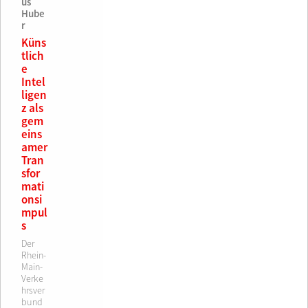
us
Hube
r
Küns
tlich
e
Intel
ligen
z als
gem
eins
amer
Tran
sfor
mati
onsi
mpul
s
Der
Rhein-
Main-
Verke
hrsver
bund