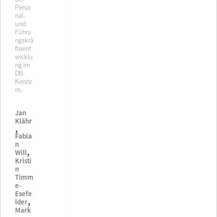
Perso
nal-
und
Führu
ngskrä
fteent
wicklu
ng im
DB-
Konze
rn.
Jan
Klähr
,
Fabia
n
,
Will
Kristi
n
Timm
e-
Esefe
,
lder
Mark