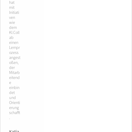
hat
mit
Initiati
ven
wie
dem
KI.Coll
ab
einen
Lernpr
ozess
angest
oßen,
der
Mitarb
eitend
e
einbin
det
und
Orienti
erung
schafft
.
Katja