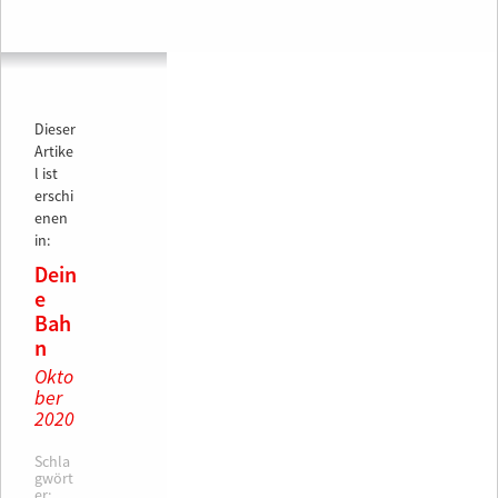
Dieser
Artike
l ist
erschi
enen
in:
Dein
e
Bah
n
Okto
ber
2020
Schla
gwört
er: