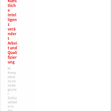
Küns
tlich
e
Intel
ligen
z
verä
nder
t
Arbei
t und
Quali
fizier
ung
KI-
Komp
etenz
ist ein
strate
gische
r
Schlüs
selfakt
or in
der