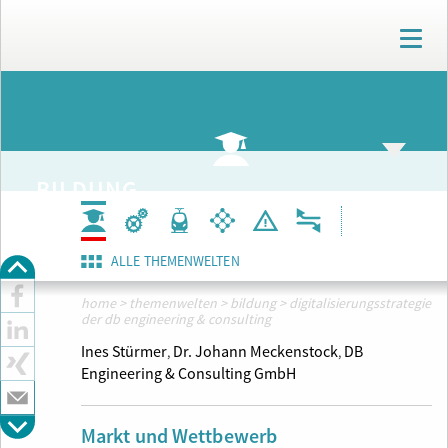
T
o
g
g
ARCHIV
l
e
n
a
BILDUNG
v
i
g
a
ALLE THEMENWELTEN
t
i
home
>
themenwelten
>
bildung
>
digitalisierungsstrategie
o
der db engineering & consulting
n
Ines Stürmer
Dr. Johann Meckenstock
DB
,
,
Engineering & Consulting GmbH
Markt und Wettbewerb