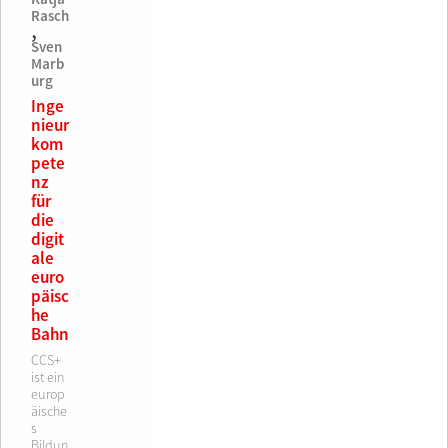
Rasch
,
Sven
Marb
urg
Inge
nieur
kom
pete
nz
für
die
digit
ale
euro
päisc
he
Bahn
CCS+
ist ein
europ
äische
s
Bildun