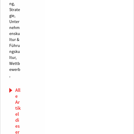
ng,
Strate
gie,
Unter
nehm
ensku
ltur &
Führu
ngsku
ltur,
Wettb
ewerb
,
All
e
Ar
tik
el
di
es
er