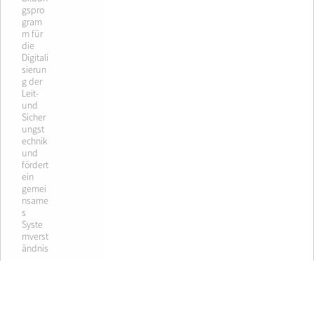
gspro
gram
m für
die
Digitali
sierun
g der
Leit-
und
Sicher
ungst
echnik
und
fördert
ein
gemei
nsame
s
Syste
mverst
ändnis
.