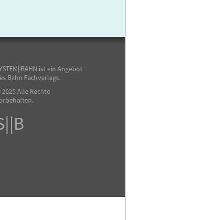
YSTEM||BAHN ist ein Angebot
es Bahn Fachverlags.
 2025 Alle Rechte
orbehalten.
S||B