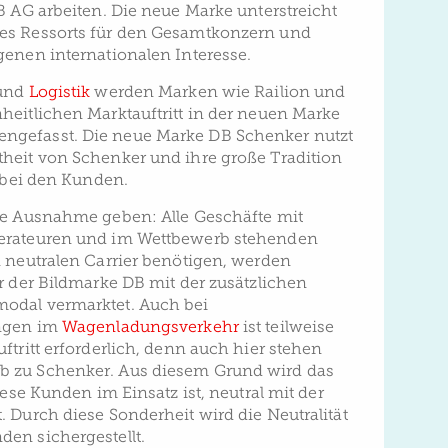
B AG arbeiten. Die neue Marke unterstreicht
es Ressorts für den Gesamtkonzern und
genen internationalen Interesse.
und
Logistik
werden Marken wie Railion und
heitlichen Marktauftritt in der neuen Marke
gefasst. Die neue Marke DB Schenker nutzt
heit von Schenker und ihre große Tradition
t bei den Kunden.
ne Ausnahme geben: Alle Geschäfte mit
erateuren und im Wettbewerb stehenden
n neutralen Carrier benötigen, werden
r der Bildmarke DB mit der zusätzlichen
odal vermarktet. Auch bei
ungen im
Wagenladungsverkehr
ist teilweise
ftritt erforderlich, denn auch hier stehen
 zu Schenker. Aus diesem Grund wird das
iese Kunden im Einsatz ist, neutral mit der
 Durch diese Sonderheit wird die Neutralität
en sichergestellt.