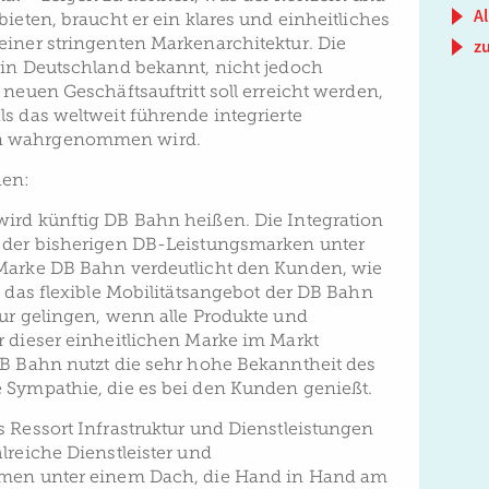
Al
bieten, braucht er ein klares und einheitliches
einer stringenten Markenarchitektur. Die
z
 in Deutschland bekannt, nicht jedoch
 neuen Geschäftsauftritt soll erreicht werden,
s das weltweit führende integrierte
n wahrgenommen wird.
hen:
ird künftig DB Bahn heißen. Die Integration
d der bisherigen DB-Leistungsmarken unter
 Marke DB Bahn verdeutlicht den Kunden, wie
t das flexible Mobilitätsangebot der DB Bahn
nur gelingen, wenn alle Produkte und
r dieser einheitlichen Marke im Markt
DB Bahn nutzt die sehr hohe Bekanntheit des
 Sympathie, die es bei den Kunden genießt.
s Ressort Infrastruktur und Dienstleistungen
lreiche Dienstleister und
hmen unter einem Dach, die Hand in Hand am