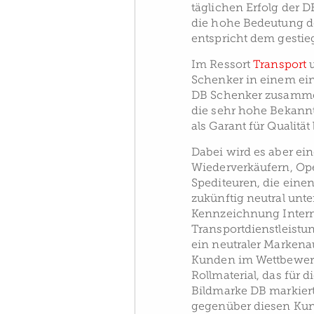
täglichen Erfolg der D
die hohe Bedeutung d
entspricht dem gestie
Im Ressort
Transport
Schenker in einem ein
DB Schenker zusammen
die sehr hohe Bekannt
als Garant für Qualitä
Dabei wird es aber ei
Wiederverkäufern, Op
Spediteuren, die eine
zukünftig neutral unte
Kennzeichnung Interm
Transportdienstleist
ein neutraler Markenau
Kunden im Wettbewerb
Rollmaterial, das für d
Bildmarke DB markiert.
gegenüber diesen Kund