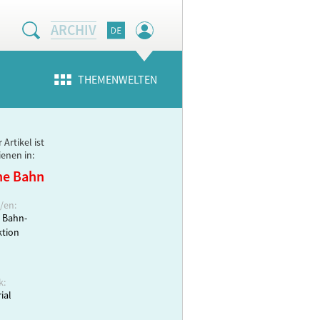
ARCHIV
THEMENWELTEN
 Artikel ist
ienen in:
ne Bahn
/en:
 Bahn-
tion
k:
ial