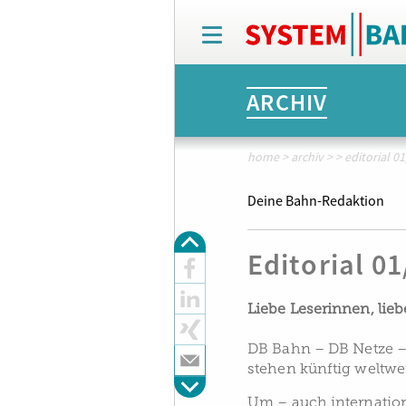
T
o
g
g
ARCHIV
l
e
n
a
home
>
archiv
>
>
editorial 0
v
i
Deine Bahn-Redaktion
g
a
t
Editorial 0
i
o
n
Liebe Leserinnen, lieb
DB Bahn – DB Netze –
stehen künftig weltw
Um – auch internatio