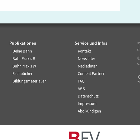
Publikationen
Service und Infos
S
d
Deine Bahn
Kontakt
©
BahnPraxis B
Newsletter
v
BahnPraxis W
Mediadaten
Fachbücher
Content Partner
Bildungsmaterialien
FAQ
AGB
Datenschutz
Impressum
Abo kündigen