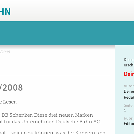
1/2008
Dieser
ersch
Dei
1/2008
Autor
Deine
Redak
e Leser,
Seite:
1
 DB Schenker. Diese drei neuen Marken
Rubri
eit für das Unternehmen Deutsche Bahn AG.
Editor
nal – zeigen zu können, was der Konzern und