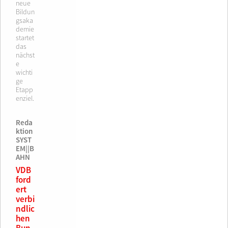
neue
Bildun
gsaka
demie
startet
das
nächst
e
wichti
ge
Etapp
enziel.
Reda
ktion
SYST
EM||B
AHN
VDB
ford
ert
verbi
ndlic
hen