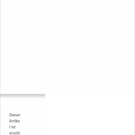
Dieser
Artike
l ist
erschi