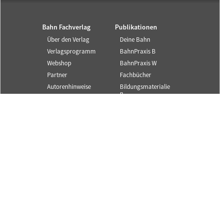
Bahn Fachverlag
Publikationen
Über den Verlag
Deine Bahn
Verlagsprogramm
BahnPraxis B
Webshop
BahnPraxis W
Partner
Fachbücher
Autorenhinweise
Bildungsmaterialie
n
Corporate
Publishing
Service und Infos
SYSTEM||BAHN ist ein
Angebot des Bahn
Kontakt
Fachverlags.
Newsletter
© 2025 Alle Rechte
Mediadaten
vorbehalten.
Content Partner
FAQ