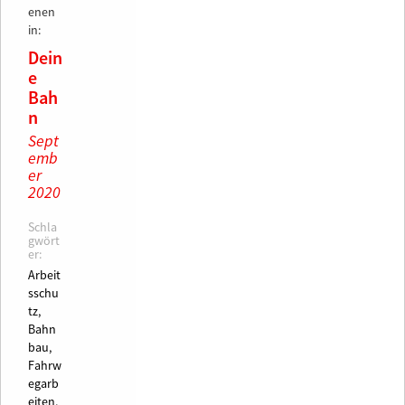
enen
in:
Dein
e
Bah
n
Sept
emb
er
2020
Schla
gwört
er:
Arbeit
sschu
tz,
Bahn
bau,
Fahrw
egarb
eiten,