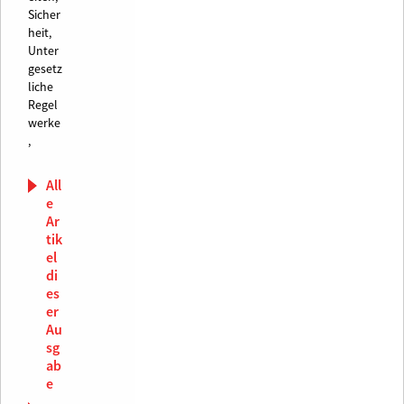
Sicher
heit,
Unter
gesetz
liche
Regel
werke
,
All
e
Ar
tik
el
di
es
er
Au
sg
ab
e