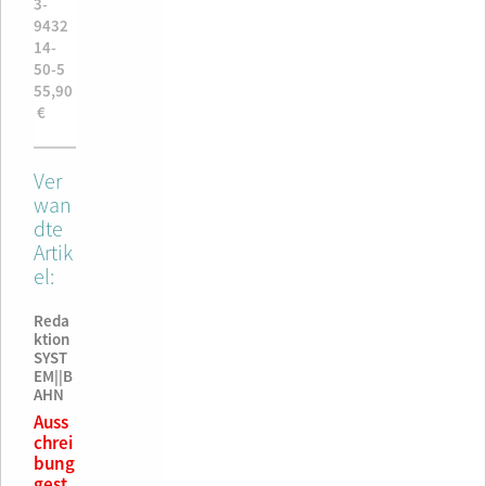
3-
3-
14-
ge
€
9432
9432
03-1
ISBN
14-
14-
79,0
978-
50-5
32-1
€
3-
55,90
12,99
9808
€
€
002-
8-0
79,00
Ver
€
wan
dte
Artik
el:
Reda
ktion
SYST
EM||B
AHN
Auss
chrei
bung
gest