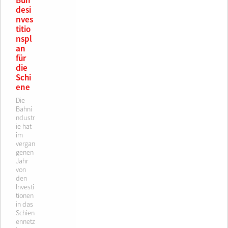
Bun
desi
nves
titio
nspl
an
für
die
Schi
ene
Die
Bahni
ndustr
ie hat
im
vergan
genen
Jahr
von
den
Investi
tionen
in das
Schien
ennetz