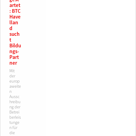
artet
: BTC
Have
llan
d
such
t
Bildu
ngs-
Part
ner
Mit
der
europ
aweite
n
Aussc
hreibu
ng der
Betrei
berleis
tunge
n für
die