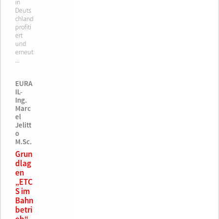
in
Deuts
chland
profiti
ert
und
erneut
...
EURA
IL-
Ing.
Marc
el
Jelitt
o
M.Sc.
Grun
dlag
en
„ETC
S im
Bahn
betri