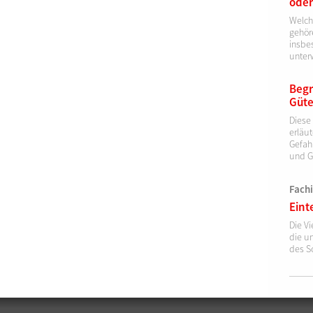
oder
Welch
gehöre
insbe
unter
Begr
Güte
Diese
erläut
Gefah
und G
Fach
Eint
Die Vi
die u
des S