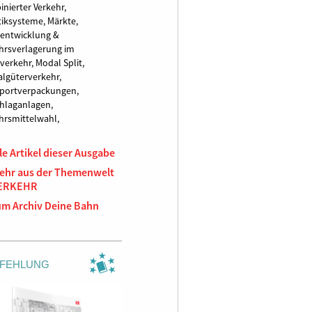
nierter Verkehr,
tiksysteme,
Märkte,
entwicklung &
hrsverlagerung im
verkehr,
Modal Split,
algüterverkehr,
portverpackungen,
hlaganlagen,
hrsmittelwahl,
le Artikel dieser Ausgabe
ehr aus der Themenwelt
ERKEHR
um Archiv Deine Bahn
FEHLUNG