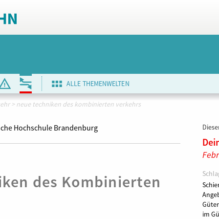
ALLE THEMENWELTEN
kehr
>
neue techniken des kombinierten verkehrs
sche Hochschule Brandenburg
Dieser
Dei
Febr
Schla
iken des Kombinierten
Schie
Angeb
Güter
im Gü