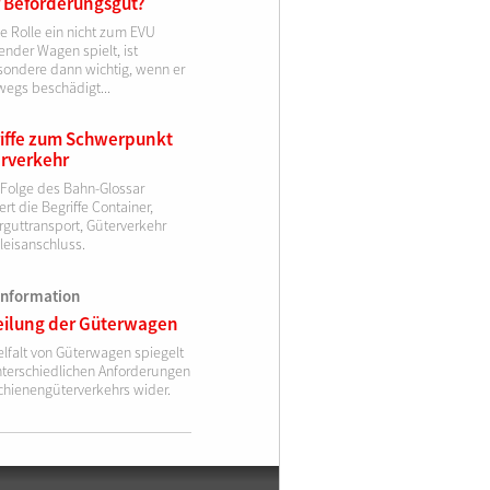
 Beförderungsgut?
e Rolle ein nicht zum EVU
nder Wagen spielt, ist
sondere dann wichtig, wenn er
wegs beschädigt...
iffe zum Schwerpunkt
rverkehr
 Folge des Bahn-Glossar
ert die Begriffe Container,
rguttransport, Güterverkehr
leisanschluss.
information
eilung der Güterwagen
elfalt von Güterwagen spiegelt
nterschiedlichen Anforderungen
chienengüterverkehrs wider.