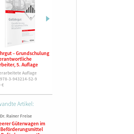
hrgut – Grundschulung
Deine Bahn und
Gefahrgu
verantwortliche
SYSTEM||BAHN
für vera
rbeiter, 5. Auflage
Mitarbeit
12,00
€
erarbeitete Auflage
5. überar
 978-3-943214-52-9
ISBN 978
9
€
13,99
€
andte Artikel:
 Dr. Rainer Freise
leerer Güterwagen im
 Beförderungsmittel