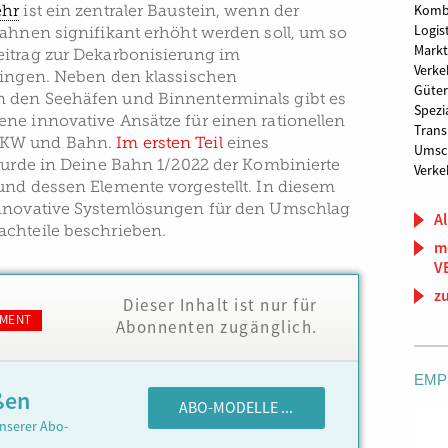
ehr
ist ein zentraler Baustein, wenn der
Kombi
Logis
bahnen signifikant erhöht werden soll, um so
Markt
itrag zur Dekarbonisierung im
Verke
ringen. Neben den klassischen
Güter
 den Seehäfen und Binnenterminals gibt es
Spezi
ne innovative Ansätze für einen rationellen
Trans
LKW und Bahn.
Im ersten Teil
eines
Umsc
 wurde in Deine Bahn 1/2022 der Kombinierte
Verke
und dessen Elemente vorgestellt. In diesem
innovative Systemlösungen für den Umschlag
Al
chteile beschrieben.
m
V
z
Dieser Inhalt ist nur für
MENT
Abonnenten zugänglich.
EMP
ßen
ABO-MODELLE ...
nserer Abo-