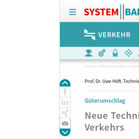
T
o
g
g
VERKEHR
l
e
n
a
v
i
home
>
themenwelten
>
ver
g
a
Prof. Dr. Uwe Höft
Techni
,
t
i
o
Güterumschlag
n
Neue Techn
Verkehrs