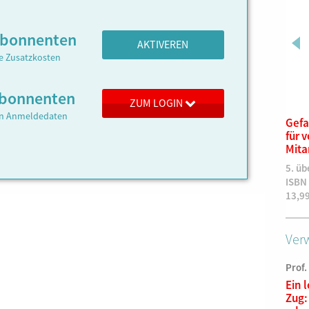
Abonnenten
AKTIVEREN
ne Zusatzkosten
 Abonnenten
ZUM LOGIN
ren Anmeldedaten
Deine Bahn und
Gefa
SYSTEM||BAHN
für 
Mita
12,00
€
5. üb
ISBN
13,9
Verw
Prof.
Ein 
Zug: