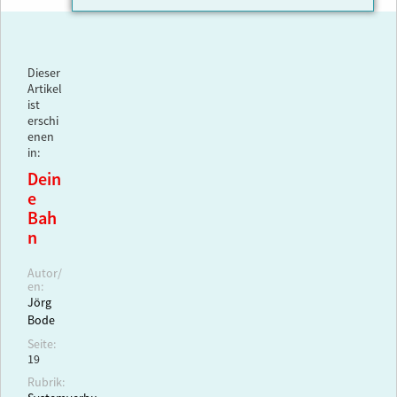
Dieser
Artikel
ist
erschi
enen
in:
Dein
e
Bah
n
Autor/
en:
Jörg
Bode
Seite:
19
Rubrik: