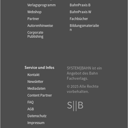
Verlagsprogramm
BahnPraxis B
Webshop
BahnPraxis W
Partner
Fachbücher
Autorenhinweise
Bildungsmaterialie
n
Corporate
Publishing
Service und Infos
SYSTEM||BAHN ist ein
Angebot des Bahn
Kontakt
Fachverlags.
Newsletter
© 2025 Alle Rechte
Mediadaten
vorbehalten.
Content Partner
S||B
FAQ
AGB
Datenschutz
Impressum