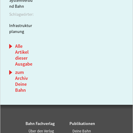
Systemverbu
nd Bahn
Schlagwörter:
Infrastruktur
planung
Alle
Artikel
dieser
Ausgabe
zum
Archiv
Deine
Bahn
Bahn Fachverlag
Publikationen
Über den Verlag
Deine Bahn