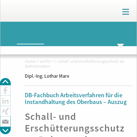
T
o
g
g
ARCHIV
l
e
n
ARCHIV
THEMENWELTEN
a
v
home
>
archiv
>
>
schall- und erschütterungsschutz an
i
bahnstrecken
g
Dipl.-Ing. Lothar Marx
a
t
i
DB-Fachbuch Arbeitsverfahren für die
o
Instandhaltung des Oberbaus – Auszug
n
Schall- und
Erschütterungsschutz