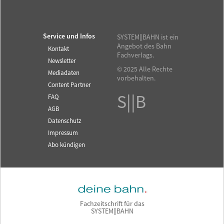
Service und Infos
SYSTEM||BAHN ist ein
Angebot des Bahn
Kontakt
Fachverlags.
Newsletter
© 2025 Alle Rechte
Mediadaten
vorbehalten.
Content Partner
S||B
FAQ
AGB
Datenschutz
Impressum
Abo kündigen
Fachzeitschrift für das
SYSTEM||BAHN