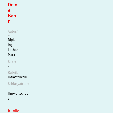
Dein
e
Bah
n
Autor/
en:
Dipl.-
Ing.
Lothar
Marx
Seite:
28
Rubrik:
Infrastruktur
Schlagwörter:
Umweltschut
z
Alle