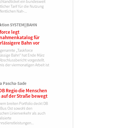
chlandticket ein bundesweit
tlicher Tarif für die Nutzung
fentlichen Nah-...
ktion SYSTEM||BAHN
force legt
nahmenkatalog für
rlässigere Bahn vor
ogenannte „Taskforce
lässige Bahn“ hat Ende März
Abschlussbericht vorgestellt.
is der viermonatigen Arbeit ist
ja Pascha-Sade
DB Regio die Menschen
 auf der Straße bewegt
nem breiten Portfolio deckt DB
 Bus Ost so­wohl den
schen Linienverkehr als auch
lisierte
rsdienstleistungen...