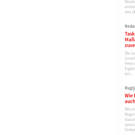
Deuts
einhei
des öf
Reda
Task
Maß
zuve
Die s
zuver
ihren 
Ergebn
ein...
Rugi
Wie 
auch
Mit ei
Regio
klassi
spezia
Verkeh