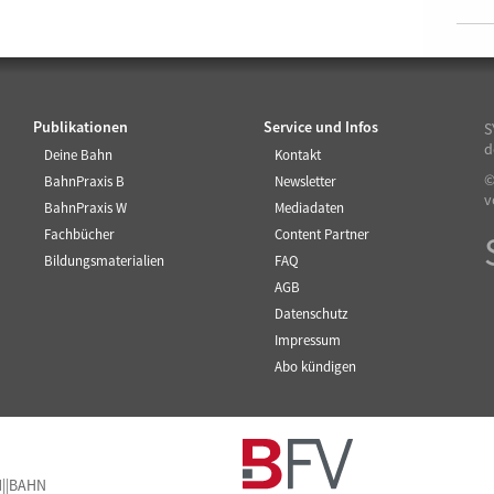
Publikationen
Service und Infos
S
d
Deine Bahn
Kontakt
©
BahnPraxis B
Newsletter
v
BahnPraxis W
Mediadaten
Fachbücher
Content Partner
Bildungsmaterialien
FAQ
AGB
Datenschutz
Impressum
Abo kündigen
M||BAHN