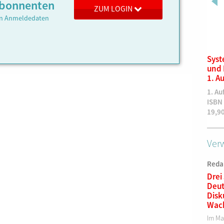
 Abonnenten
ZUM LOGIN
ren Anmeldedaten
Kundenbetreuung im
Syst
Schienenpersonennahverke
und 
hr
1. A
1. Auflage
1. Au
ISBN 978-3-943214-43-7
ISBN
58,90
€
19,9
Verw
Reda
Drei
Deut
Disk
Wac
Im Ma