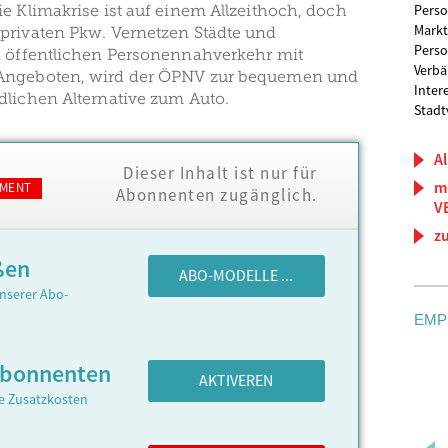
e Klimakrise ist auf einem Allzeithoch, doch
Pers
Markt
privaten Pkw. Vernetzen Städte und
Perso
n öffentlichen Personennahverkehr mit
Verb
Angeboten, wird der ÖPNV zur bequemen und
Inter
dlichen Alternative zum Auto.
Stadt
Al
Dieser Inhalt ist nur für
m
MENT
Abonnenten zugänglich.
V
z
ßen
ABO-MODELLE ...
nserer Abo-
EMP
Abonnenten
AKTIVEREN
ne Zusatzkosten