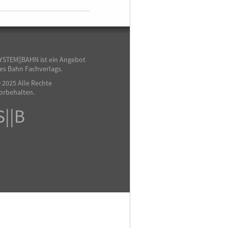
YSTEM||BAHN ist ein Angebot
es Bahn Fachverlags.
 2025 Alle Rechte
orbehalten.
S||B