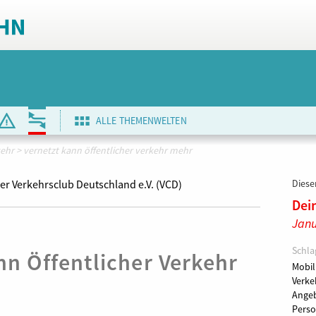
ALLE THEMENWELTEN
kehr
>
vernetzt kann öffentlicher verkehr mehr
er Verkehrsclub Deutschland e.V. (VCD)
Dieser
Dei
Janu
Schla
nn Öffentlicher Verkehr
Mobil
Verk
Angeb
Perso