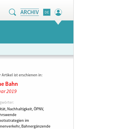
ARCHIV
 Artikel ist erschienen in:
ne Bahn
ar 2019
gwörter:
ität,
Nachhaltigkeit,
ÖPNV,
ehrswende
otsstrategien im
nenverkehr,
Bahnergänzende