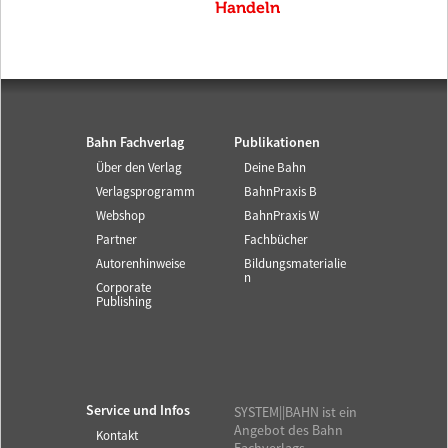
Handeln
Bahn Fachverlag
Publikationen
Über den Verlag
Deine Bahn
Verlagsprogramm
BahnPraxis B
Webshop
BahnPraxis W
Partner
Fachbücher
Autorenhinweise
Bildungsmaterialie
n
Corporate
Publishing
Service und Infos
SYSTEM||BAHN ist ein
Angebot des Bahn
Kontakt