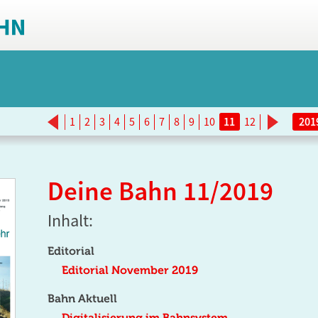
<
>
1
2
3
4
5
6
7
8
9
10
11
12
Deine Bahn 11/2019
Inhalt:
Editorial
Editorial November 2019
Bahn Aktuell
Digitalisierung im Bahnsystem