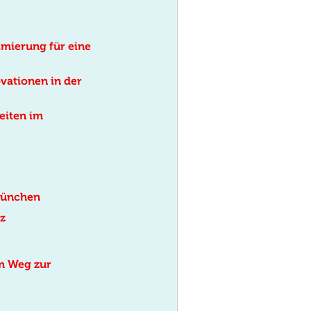
imierung für eine
vationen in der
eiten im
München
z
em Weg zur