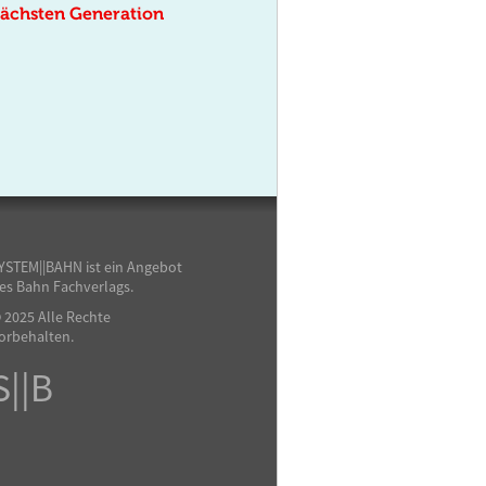
nächsten Generation
YSTEM||BAHN ist ein Angebot
es Bahn Fachverlags.
 2025 Alle Rechte
orbehalten.
S||B