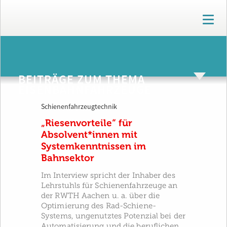
T
o
g
g
ARCHIV
l
e
BEITRÄGE ZUM THEMA
n
EISENBAHNFAHRZEUGE
a
v
Schienenfahrzeugtechnik
i
g
„Riesenvorteile“ für
a
Absolvent*innen mit
t
Systemkenntnissen im
i
Bahnsektor
o
n
Im Interview spricht der Inhaber des
Lehrstuhls für Schienenfahrzeuge an
der RWTH Aachen u. a. über die
Optimierung des Rad-Schiene-
Systems, ungenutztes Potenzial bei der
Automatisierung und die beruflichen