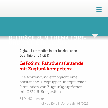
T
o
g
g
ARCHIV
l
e
BEITRÄGE ZUM THEMA FORT-
n
UND WEITERBILDUNG
a
v
Digitale Lernmedien in der betrieblichen
i
Qualifizierung (Teil 3)
g
a
GeFoSim: Fahrdienstleitende
t
mit Zugfunkkompetenz
i
o
Die Anwendung ermöglicht eine
n
praxisnahe, zielgruppenübergreifende
Simulation von Zugfunkgesprächen
mit GSM-R-Endgeräten.
BILDUNG
| Artikel
Felix Beißert
|
Deine Bahn 08/2025