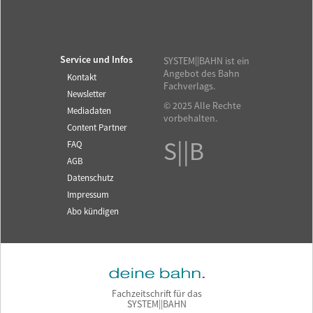
Service und Infos
SYSTEM||BAHN ist ein
Angebot des Bahn
Kontakt
Fachverlags.
Newsletter
© 2025 Alle Rechte
Mediadaten
vorbehalten.
Content Partner
S||B
FAQ
AGB
Datenschutz
Impressum
Abo kündigen
Fachzeitschrift für das
SYSTEM||BAHN