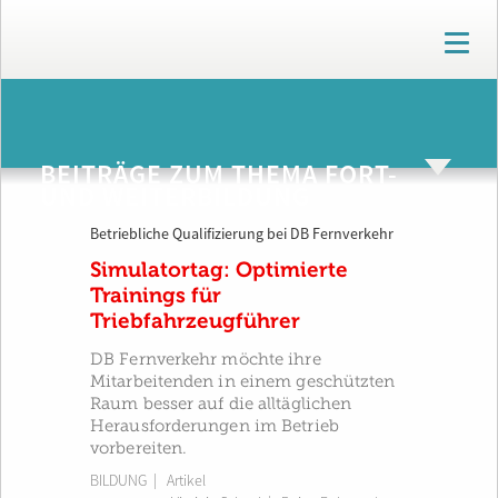
T
o
g
g
ARCHIV
l
e
BEITRÄGE ZUM THEMA FORT-
n
UND WEITERBILDUNG
a
v
Betriebliche Qualifizierung bei DB Fernverkehr
i
g
Simulatortag: Optimierte
a
Trainings für
t
Triebfahrzeugführer
i
o
DB Fernverkehr möchte ihre
n
Mitarbeitenden in einem geschützten
Raum besser auf die alltäglichen
Herausforderungen im Betrieb
vorbereiten.
BILDUNG
| Artikel