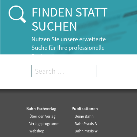
e
FINDEN STATT
n
t
SUCHEN
)
Nutzen Sie unsere erweiterte
Suche für Ihre professionelle
Recherche.
Bahn Fachverlag
Publikationen
Über den Verlag
Deine Bahn
Verlagsprogramm
BahnPraxis B
Webshop
BahnPraxis W