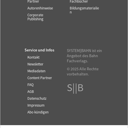
Partner
Fachbücher
Autorenhinweise
Bildungsmaterialie
n
Corporate
Publishing
Service und Infos
SYSTEM||BAHN ist ein
Angebot des Bahn
Kontakt
Fachverlags.
Newsletter
© 2025 Alle Rechte
Mediadaten
vorbehalten.
Content Partner
S||B
FAQ
AGB
Datenschutz
Impressum
Abo kündigen