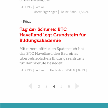
Stressbewältigung.
BILDUNG
| Artikel
Moritz Ergezinger
|
Deine Bahn 11/2024
In Kürze
Tag der Schiene: BTC
Havelland legt Grundstein für
Bildungsakademie
Mit einem offiziellen Spatenstich hat
das BTC Havelland den Bau eines
überbetrieblichen Bildungszentrums
für Bahnberufe besiegelt.
BILDUNG
| Artikel
Redaktion SYSTEM||BAHN
|
(
2
3
4
5
6
c
u
r
r