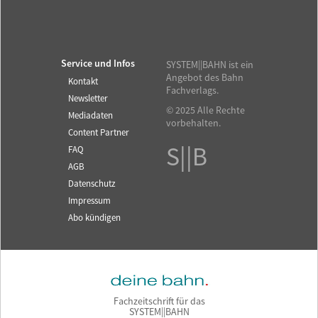
Service und Infos
SYSTEM||BAHN ist ein
Angebot des Bahn
Kontakt
Fachverlags.
Newsletter
© 2025 Alle Rechte
Mediadaten
vorbehalten.
Content Partner
S||B
FAQ
AGB
Datenschutz
Impressum
Abo kündigen
Fachzeitschrift für das
SYSTEM||BAHN