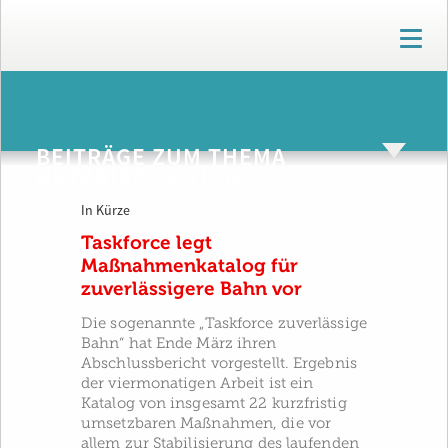
T
o
g
g
ARCHIV
l
e
BEITRÄGE ZUM THEMA
n
NETZDISPOSITION
a
v
In Kürze
i
g
Taskforce legt
a
Maßnahmenkatalog für
t
zuverlässigere Bahn vor
i
o
Die sogenannte „Taskforce zuverlässige
n
Bahn“ hat Ende März ihren
Abschlussbericht vorgestellt. Ergebnis
der viermonatigen Arbeit ist ein
Katalog von insgesamt 22 kurzfristig
umsetzbaren Maßnahmen, die vor
allem zur Stabilisierung des laufenden