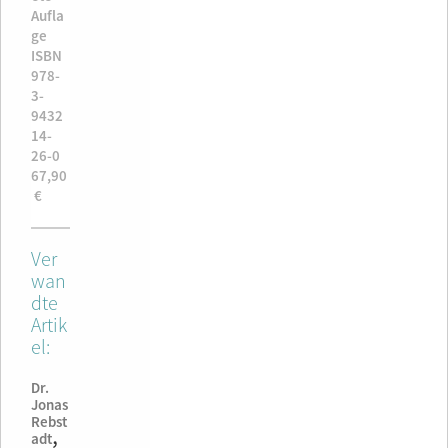
ge
syste
bera
übera
rbeit
Aufla
978-
und
Aufla
m
1.
beit
rbeit
ete
ge
3-
erwei
ge
work
Aufla
te
ete
und
ISBN
9808
terte
ISBN
s, 1st
ge
und
und
erwei
978-
002-
Aufla
978-
editi
ISBN
rwei
erwei
terte
3-
6-6
ge
3-
on
978-
erte
terte
Aufla
9432
24,90
ISBN
9432
1.
3-
ufla
Aufla
ge
14-
€
978-
14-
Aufla
9432
ge
ge
ISBN
26-0
3-
26-0
ge
14-
ISBN
ISBN
978-
67,90
9432
67,90
ISBN
28-4
78-
978-
3-
€
14-
€
978-
19,90
-
3-
9432
15-4
3-
€
9432
9432
14-
29,90
9432
4-
14-
16-1
Ver
€
14-
3-8
33-8
26,90
wan
18-5
2,90
42,90
€
dte
57,90
€
€
Artik
€
el:
Dr.
Jonas
Rebst
,
adt