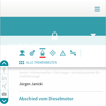
T
o
g
g
ARCHIV
l
e
n
a
FAHRZEUGE
v
i
g
a
ALLE THEMENWELTEN
t
i
home
>
themenwelten
>
fahrzeuge
>
antriebssysteme für
o
triebfahrzeuge
n
Jürgen Janicki
Abschied vom Dieselmotor