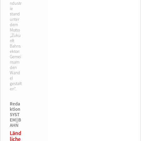
ndustr
ie
stand
unter
dem
Motto
„Zuku
nft
Bahns
ektor:
Gemei
nsam
den
Wand
el
gestalt
en“.
Reda
ktion
SYST
EM||B
AHN
Länd
liche