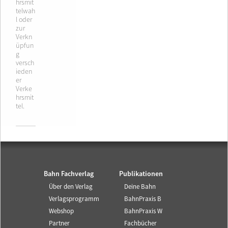
hrsmit
telwah
l oder
zur
Verkn
üpfun
g
versch
ieden
er
Verke
hrsmit
tel.
Bahn Fachverlag
Publikationen
Über den Verlag
Deine Bahn
Verlagsprogramm
BahnPraxis B
Webshop
BahnPraxis W
Partner
Fachbücher