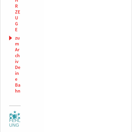
H
R
ZE
U
G
E
zu
m
Ar
ch
iv
De
in
e
Ba
hn
EMP
FEHL
UNG