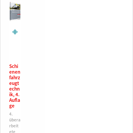
Bre
Schi
Syst
Syst
Syst
Rail
Grun
Dein
Bre
Schi
mste
enen
emw
emw
emw
way
dlag
e
mste
enen
chni
fahrz
issen
issen
issen
syste
en
Bahn
chni
fahrz
k
eugt
Städ
Eise
Eise
m
des
und
k
eugt
und
echn
tisch
nbah
nbah
kno
Bahn
SYST
und
echn
Bre
ik, 4.
e
n, 1.
n, 2.
wled
betri
EM||
Bre
ik, 4.
mspr
Aufla
Schi
Aufla
Aufla
ge –
ebs,
BAH
mspr
Aufla
oben
ge
enen
ge
ge
How
3.
N
oben
ge
 2.
bahn
the
Aufla
, 2.
4.
1.
2.
12,00
4.
ufla
en,
Ger
ge
Aufla
übera
Aufla
übera
€
übera
ge
1.
man
ge
3.
rbeit
ge
rbeit
rbeit
Aufla
rail
.
2.
übera
ete
ISBN
ete
ete