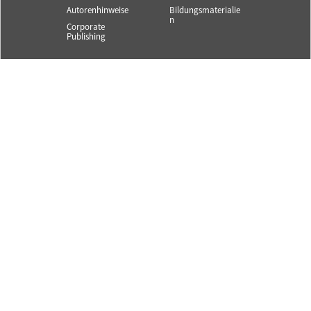
Autorenhinweise
Bildungsmaterialie
n
Corporate
Publishing
Service und Infos
SYSTEM||BAHN ist ein
Angebot des Bahn
Kontakt
Fachverlags.
Newsletter
© 2025 Alle Rechte
Mediadaten
vorbehalten.
Content Partner
S||B
FAQ
AGB
Datenschutz
Impressum
Abo kündigen